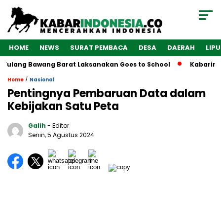
HOME
NEWS
SURAT PEMBACA
DESA
DAERAH
LIP
Tulang Bawang Barat Laksanakan Goes to School
Kabarindon
/
Home
Nasional
Pentingnya Pembaruan Data dalam
Kebijakan Satu Peta
Galih
- Editor
Senin, 5 Agustus 2024