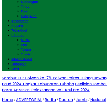
Menengah
Tinggi
Riset
Kebijakan
Kesehatan
Ragam
Teknologi
Hiburan
Musik
Film
Teater
Tradisi
Internasional
Olahraga
OPINI
Sambut Hut Polwan ke-76, Polwan Polres Tulang Bawan
Paud 2024 Tingkat Kabupaten Tubaba
Penilaian Lomba
Barat Apresiasi Pelaksanaan WSL Krui Pro 2024
Home
ADVERTORIAL
Berita
Daerah
Jambi
Nasional
/
/
/
/
/