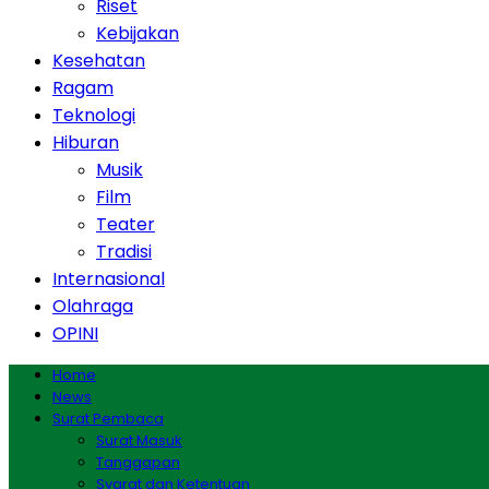
Riset
Kebijakan
Kesehatan
Ragam
Teknologi
Hiburan
Musik
Film
Teater
Tradisi
Internasional
Olahraga
OPINI
Home
News
Surat Pembaca
Surat Masuk
Tanggapan
Syarat dan Ketentuan