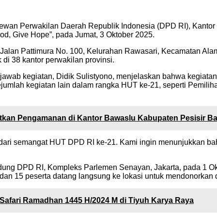
wan Perwakilan Daerah Republik Indonesia (DPD RI), Kantor 
od, Give Hope”, pada Jumat, 3 Oktober 2025.
 Jalan Pattimura No. 100, Kelurahan Rawasari, Kecamatan Alam
di 38 kantor perwakilan provinsi.
awab kegiatan, Didik Sulistyono, menjelaskan bahwa kegiatan
jumlah kegiatan lain dalam rangka HUT ke-21, seperti Pemili
katkan Pengamanan di Kantor Bawaslu Kabupaten Pesisir Ba
 dari semangat HUT DPD RI ke-21. Kami ingin menunjukkan ba
Gedung DPD RI, Kompleks Parlemen Senayan, Jakarta, pada 1 Ok
, dan 15 peserta datang langsung ke lokasi untuk mendonorkan
 Safari Ramadhan 1445 H/2024 M di Tiyuh Karya Raya