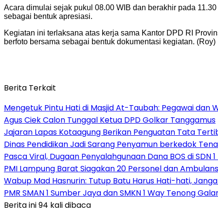
Acara dimulai sejak pukul 08.00 WIB dan berakhir pada 11.
sebagai bentuk apresiasi.
Kegiatan ini terlaksana atas kerja sama Kantor DPD RI Provi
berfoto bersama sebagai bentuk dokumentasi kegiatan. (Roy)
Berita Terkait
Mengetuk Pintu Hati di Masjid At-Taubah: Pegawai dan 
Agus Ciek Calon Tunggal Ketua DPD Golkar Tanggamus
Jajaran Lapas Kotaagung Berikan Penguatan Tata Tert
Dinas Pendidikan Jadi Sarang Penyamun berkedok Tena
Pasca Viral, Dugaan Penyalahgunaan Dana BOS di SDN 1
PMI Lampung Barat Siagakan 20 Personel dan Ambulans 
Wabup Mad Hasnurin: Tutup Batu Harus Hati-hati, Jang
PMR SMAN 1 Sumber Jaya dan SMKN 1 Way Tenong Galang
Berita ini 94 kali dibaca