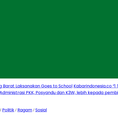
g Barat Laksanakan Goes to School
Kabarindonesia.co “1
 Administrasi PKK, Posyandu dan K3W, lebih kepada pem
Politik
Ragam
Sosial
/
/
/