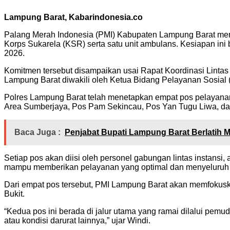
Lampung Barat, Kabarindonesia.co
Palang Merah Indonesia (PMI) Kabupaten Lampung Barat me
Korps Sukarela (KSR) serta satu unit ambulans. Kesiapan in
2026.
Komitmen tersebut disampaikan usai Rapat Koordinasi Lintas 
Lampung Barat diwakili oleh Ketua Bidang Pelayanan Sosia
Polres Lampung Barat telah menetapkan empat pos pelayana
Area Sumberjaya, Pos Pam Sekincau, Pos Yan Tugu Liwa, d
Baca Juga :
Penjabat Bupati Lampung Barat Berlati
Setiap pos akan diisi oleh personel gabungan lintas instansi,
mampu memberikan pelayanan yang optimal dan menyeluruh ba
Dari empat pos tersebut, PMI Lampung Barat akan memfokuska
Bukit.
“Kedua pos ini berada di jalur utama yang ramai dilalui pem
atau kondisi darurat lainnya,” ujar Windi.