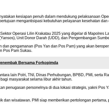
nyatakan kesiapan penuh dalam mendukung pelaksanaan Opera
i bertujuan mengantisipasi kebutuhan pelayanan kesehatan da
Sektor Operasi Lilin Krakatau 2025 yang digelar di Mapolres L
l (Yansos), Unit Donor Darah (UDD), dan Pengembangan Sumbe
n dan pengamanan (Pos Yan dan Pos Pam) yang akan beroperas
an Pos Pam Sukau.
h Menembak Bersama Forkopimda
 antara lain Polri, TNI, Dinas Perhubungan, BPBD, PMI, serta R
gi masyarakat selama libur akhir tahun.
n penugasan personelnya di dua lokasi strategis, yakni Pos 
udik dan wisatawan. PMI siap memberikan pertolongan pertama, 