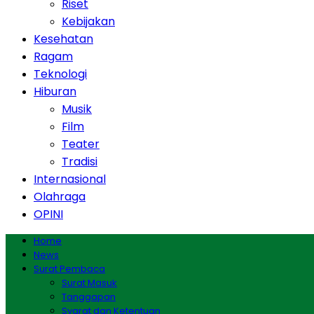
Riset
Kebijakan
Kesehatan
Ragam
Teknologi
Hiburan
Musik
Film
Teater
Tradisi
Internasional
Olahraga
OPINI
Home
News
Surat Pembaca
Surat Masuk
Tanggapan
Syarat dan Ketentuan