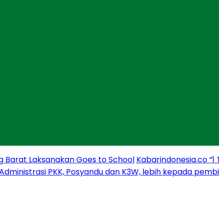
g Barat Laksanakan Goes to School
Kabarindonesia.co “1
 Administrasi PKK, Posyandu dan K3W, lebih kepada pem