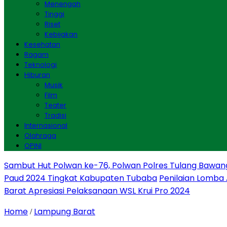
Menengah
Tinggi
Riset
Kebijakan
Kesehatan
Ragam
Teknologi
Hiburan
Musik
Film
Teater
Tradisi
Internasional
Olahraga
OPINI
Sambut Hut Polwan ke-76, Polwan Polres Tulang Bawan
Paud 2024 Tingkat Kabupaten Tubaba
Penilaian Lomba
Barat Apresiasi Pelaksanaan WSL Krui Pro 2024
Home
Lampung Barat
/