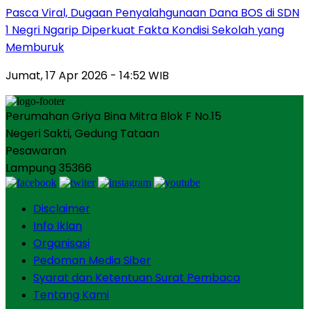
Pasca Viral, Dugaan Penyalahgunaan Dana BOS di SDN
1 Negri Ngarip Diperkuat Fakta Kondisi Sekolah yang
Memburuk
Jumat, 17 Apr 2026 - 14:52 WIB
Perumahan Griya Bina Mitra Blok F No.15
Negeri Sakti, Gedung Tataan
Pesawaran
Lampung 35366
Disclaimer
Info Iklan
Organisasi
Pedoman Media Siber
Syarat dan Ketentuan Surat Pembaca
Tentang Kami