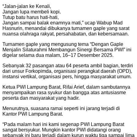
“Jalan-jalan ke Kenali,
Jangan lupa membeli kopi.
Tutup batu harus hati-hati,
Jangan sampai balak enamnya mati,” ucap Wabup Mad
Hasnurin, menandai dibukanya turnamen gaple yang sarat
nuansa olahraga rakyat, persahabatan, dan kebersamaan.
Turnamen gaple yang mengusung tema “Dengan Gaple
Menjalin Silaturahmi Membangun Sinergi Bersama PWI” ini
digelar selama dua malam, 16–17 Desember 2025.
Sebanyak 32 pasangan atau 64 peserta ambil bagian, terdiri
dari unsur Forkopimda, organisasi perangkat daerah (OPD),
instansi vertikal, organisasi pers, hingga masyarakat umum.
Ketua PWI Lampung Barat, Rifai Arief, dalam sambutannya
menyampaikan rasa syukur dan bangga atas antusiasme
peserta dan masyarakat yang hadir.
Menurutnya, suasana ramai seperti ini jarang terjadi di
Kantor PWI Lampung Barat.
“Pada malam hari ini kami segenap PWI Lampung Barat
sangat bersyukur. Mungkin kantor PWI didatangi orang
sebanyak ini baru terjadi dalam kurun waktu tiga sampai lima