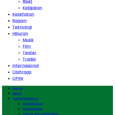
Riset
Kebijakan
Kesehatan
Ragam
Teknologi
Hiburan
Musik
Film
Teater
Tradisi
Internasional
Olahraga
OPINI
Home
News
Surat Pembaca
Surat Masuk
Tanggapan
Syarat dan Ketentuan