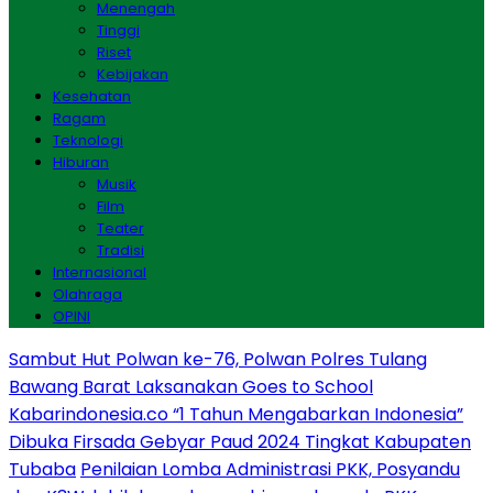
Menengah
Tinggi
Riset
Kebijakan
Kesehatan
Ragam
Teknologi
Hiburan
Musik
Film
Teater
Tradisi
Internasional
Olahraga
OPINI
Sambut Hut Polwan ke-76, Polwan Polres Tulang
Bawang Barat Laksanakan Goes to School
Kabarindonesia.co “1 Tahun Mengabarkan Indonesia”
Dibuka Firsada Gebyar Paud 2024 Tingkat Kabupaten
Tubaba
Penilaian Lomba Administrasi PKK, Posyandu