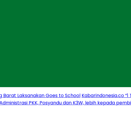
g Barat Laksanakan Goes to School
Kabarindonesia.co “1
 Administrasi PKK, Posyandu dan K3W, lebih kepada pem