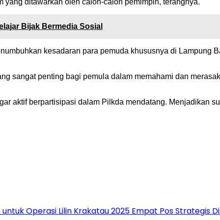
am yang ditawarkan oleh calon-calon pemimpin, terangnya.
lajar Bijak Bermedia Sosial
t menumbuhkan kesadaran para pemuda khususnya di Lampung 
l yang sangat penting bagi pemula dalam memahami dan meras
ar aktif berpartisipasi dalam Pilkda mendatang. Menjadikan
untuk Operasi Lilin Krakatau 2025 Empat Pos Strategis 