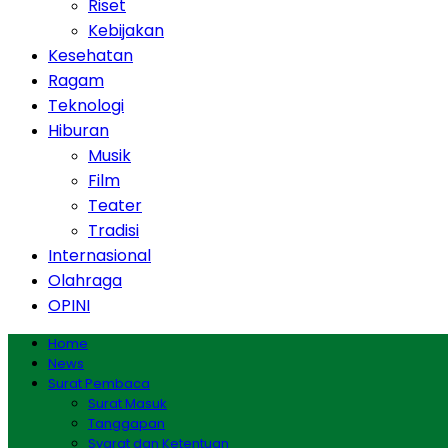
Riset
Kebijakan
Kesehatan
Ragam
Teknologi
Hiburan
Musik
Film
Teater
Tradisi
Internasional
Olahraga
OPINI
Home
News
Surat Pembaca
Surat Masuk
Tanggapan
Syarat dan Ketentuan