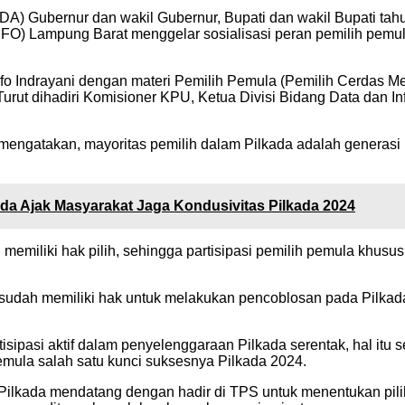
DA) Gubernur dan wakil Gubernur, Bupati dan wakil Bupati t
O) Lampung Barat menggelar sosialisasi peran pemilih pemu
o Indrayani dengan materi Pemilih Pemula (Pemilih Cerdas Mem
Turut dihadiri Komisioner KPU, Ketua Divisi Bidang Data dan 
 mengatakan, mayoritas pemilih dalam Pilkada adalah generasi
sada Ajak Masyarakat Jaga Kondusivitas Pilkada 2024
miliki hak pilih, sehingga partisipasi pemilih pemula khusus
a sudah memiliki hak untuk melakukan pencoblosan pada Pilka
sipasi aktif dalam penyelenggaraan Pilkada serentak, hal itu
emula salah satu kunci suksesnya Pilkada 2024.
an Pilkada mendatang dengan hadir di TPS untuk menentukan p