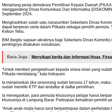
Menjelang pesta demokrasi Pemilihan Kepala Daerah (PILKA
menggandeng Dinas Komunikasi Dan Informatika (DISKOMINF
September 2024.
Menghadirkan salah satu narasumber Sekertaris Dinas Kominf
dapat berperan serta dalam Pilkada sebagai pemilih pemula. 
Kebun Tebu.
BIM (begitu sapaan akrabnya bagi Sekertaris Dinas Kominfo)
pentingnya dilakukan sosialisasi.
Baca Juga :
Menyikapi berita dan informasi Hoax, Fir
“Untuk memberi pengetahuan kepada siswa-siswi yang sudah me
Pilkada mendatang,” kata Indrayani.
Ia menjelaskan jika seseorang sudah berusia 17 tahun, mak
sudah memilki KTP dan terdaftar di daftar pemilihan.
Ia menegaskan, para pemuda khususnya pelajar harus berparti
khususnya di Lampung Barat. Partisipasi kehadiran pemilih p
“Anak-anak muda harus turut berpartisipasi dalam perhelat