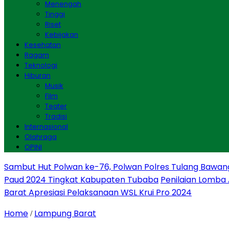
Menengah
Tinggi
Riset
Kebijakan
Kesehatan
Ragam
Teknologi
Hiburan
Musik
Film
Teater
Tradisi
Internasional
Olahraga
OPINI
Sambut Hut Polwan ke-76, Polwan Polres Tulang Bawan
Paud 2024 Tingkat Kabupaten Tubaba
Penilaian Lomba
Barat Apresiasi Pelaksanaan WSL Krui Pro 2024
Home
Lampung Barat
/