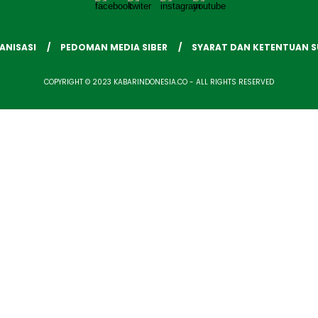
ANISASI
PEDOMAN MEDIA SIBER
SYARAT DAN KETENTUAN 
COPYRIGHT © 2023 KABARINDONESIA.CO - ALL RIGHTS RESERVED