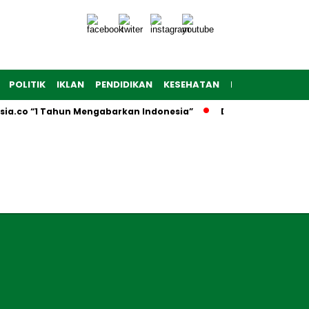
POLITIK
IKLAN
PENDIDIKAN
KESEHATAN
RAGAM
TEKNO
sia.co “1 Tahun Mengabarkan Indonesia”
Dibuka Firsada G