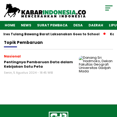
HOME
NEWS
SURAT PEMBACA
DESA
DAERAH
LIP
Polres Tulang Bawang Barat Laksanakan Goes to School
Kaba
Topik
Pembaruan
Nasional
Pentingnya Pembaruan Data dalam
Kebijakan Satu Peta
Senin, 5 Agustus 2024 - 18:45 WIB