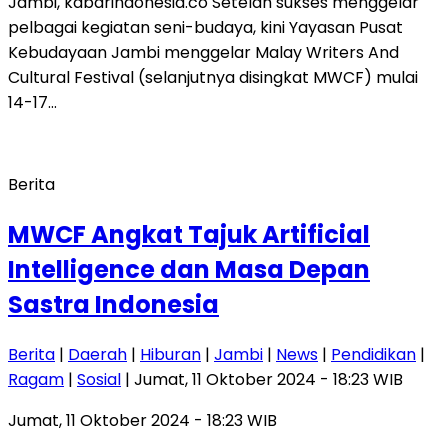
Jambi, kabarindonesia.co Setelah sukses menggelar
pelbagai kegiatan seni-budaya, kini Yayasan Pusat
Kebudayaan Jambi menggelar Malay Writers And
Cultural Festival (selanjutnya disingkat MWCF) mulai
14-17…
Berita
MWCF Angkat Tajuk Artificial
Intelligence dan Masa Depan
Sastra Indonesia
Berita
|
Daerah
|
Hiburan
|
Jambi
|
News
|
Pendidikan
|
Ragam
|
Sosial
| Jumat, 11 Oktober 2024 - 18:23 WIB
Jumat, 11 Oktober 2024 - 18:23 WIB