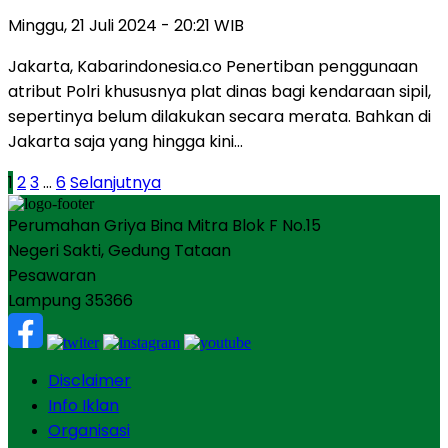
Minggu, 21 Juli 2024 - 20:21 WIB
Jakarta, Kabarindonesia.co Penertiban penggunaan
atribut Polri khususnya plat dinas bagi kendaraan sipil,
sepertinya belum dilakukan secara merata. Bahkan di
Jakarta saja yang hingga kini…
Paginasi
1
2
3
…
6
Selanjutnya
pos
Perumahan Griya Bina Mitra Blok F No.15
Negeri Sakti, Gedung Tataan
Pesawaran
Lampung 35366
Disclaimer
Info Iklan
Organisasi