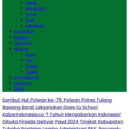
Dasar
Menengah
Tinggi
Riset
Kebijakan
Kesehatan
Ragam
Teknologi
Hiburan
Musik
Film
Teater
Tradisi
Internasional
Olahraga
OPINI
Sambut Hut Polwan ke-76, Polwan Polres Tulang
Bawang Barat Laksanakan Goes to School
Kabarindonesia.co “1 Tahun Mengabarkan Indonesia”
Dibuka Firsada Gebyar Paud 2024 Tingkat Kabupaten
Tubaba
Penilaian Lomba Administrasi PKK, Posyandu