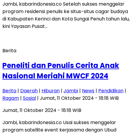
Jambi, kabarindonesia.co Setelah sukses menggelar
program residensi penulis ke situs-situs cagar budaya
di Kabupaten Kerinci dan Kota Sungai Penuh tahun lalu,
kini Yayasan Pusat…
Berita
Peneliti dan Penulis Cerita Anak
Nasional Meriahi MWCF 2024
Berita
|
Daerah
|
Hiburan
|
Jambi
|
News
|
Pendidikan
|
Ragam
|
Sosial
| Jumat, 11 Oktober 2024 - 18:18 WIB
Jumat, 11 Oktober 2024 - 18:18 WIB
Jambi, kabarindonesia.co Usai sukses menggelar
program satellite event kerjasama dengan Ubud