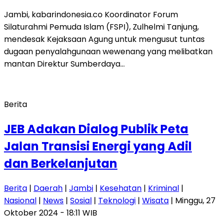
Jambi, kabarindonesia.co Koordinator Forum
Silaturahmi Pemuda Islam (FSPI), Zulhelmi Tanjung,
mendesak Kejaksaan Agung untuk mengusut tuntas
dugaan penyalahgunaan wewenang yang melibatkan
mantan Direktur Sumberdaya…
Berita
JEB Adakan Dialog Publik Peta
Jalan Transisi Energi yang Adil
dan Berkelanjutan
Berita
|
Daerah
|
Jambi
|
Kesehatan
|
Kriminal
|
Nasional
|
News
|
Sosial
|
Teknologi
|
Wisata
| Minggu, 27
Oktober 2024 - 18:11 WIB