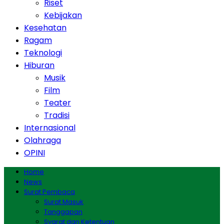
Riset
Kebijakan
Kesehatan
Ragam
Teknologi
Hiburan
Musik
Film
Teater
Tradisi
Internasional
Olahraga
OPINI
Home
News
Surat Pembaca
Surat Masuk
Tanggapan
Syarat dan Ketentuan