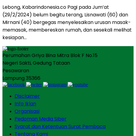
Lebong, Kabarindonesia.co Pagi pada Jum’at
(29/2/2024) belum begitu terang, Lisnawati (60) dan
Mirnani (40) bergegas menyelesaikan urusan masak-
memasak, membereskan rumah, dan sesekali melihat
kesiapan…
Perumahan Griya Bina Mitra Blok F No.15
Negeri Sakti, Gedung Tataan
Pesawaran
Lampung 35366
Disclaimer
Info Iklan
Organisasi
Pedoman Media Siber
Syarat dan Ketentuan Surat Pembaca
Tentang Kami