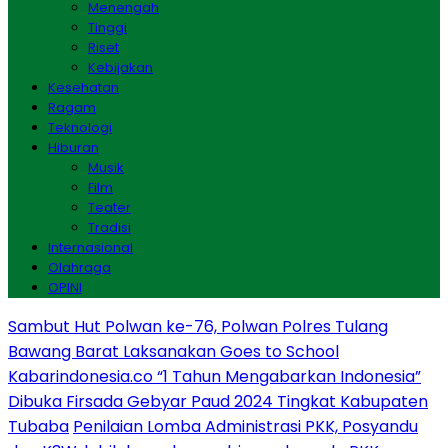
Menengah
Tinggi
Riset
Kebijakan
Kesehatan
Ragam
Teknologi
Hiburan
Musik
Film
Teater
Tradisi
Internasional
Olahraga
OPINI
Sambut Hut Polwan ke-76, Polwan Polres Tulang
Bawang Barat Laksanakan Goes to School
Kabarindonesia.co “1 Tahun Mengabarkan Indonesia”
Dibuka Firsada Gebyar Paud 2024 Tingkat Kabupaten
Tubaba
Penilaian Lomba Administrasi PKK, Posyandu