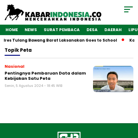
HOME
NEWS
SURAT PEMBACA
DESA
DAERAH
LIP
Polres Tulang Bawang Barat Laksanakan Goes to School
Kaba
Topik
Peta
Nasional
Pentingnya Pembaruan Data dalam
Kebijakan Satu Peta
Senin, 5 Agustus 2024 - 18:45 WIB