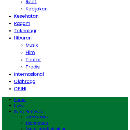
Riset
Kebijakan
Kesehatan
Ragam
Teknologi
Hiburan
Musik
Film
Teater
Tradisi
Internasional
Olahraga
OPINI
Home
News
Surat Pembaca
Surat Masuk
Tanggapan
Syarat dan Ketentuan