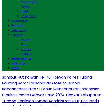
Menengah
Tinggi
Riset
Kebijakan
Kesehatan
Ragam
Teknologi
Hiburan
Musik
Film
Teater
Tradisi
Internasional
Olahraga
OPINI
Sambut Hut Polwan ke-76, Polwan Polres Tulang
Bawang Barat Laksanakan Goes to School
Kabarindonesia.co “1 Tahun Mengabarkan Indonesia”
Dibuka Firsada Gebyar Paud 2024 Tingkat Kabupaten
Tubaba
Penilaian Lomba Administrasi PKK, Posyandu