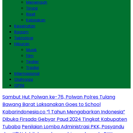
Menengah
Tinggi
Riset
Kebijakan
Kesehatan
Ragam
Teknologi
Hiburan
Musik
Film
Teater
Tradisi
Internasional
Olahraga
OPINI
Sambut Hut Polwan ke-76, Polwan Polres Tulang
Bawang Barat Laksanakan Goes to School
Kabarindonesia.co “1 Tahun Mengabarkan Indonesia”
Dibuka Firsada Gebyar Paud 2024 Tingkat Kabupaten
Tubaba
Penilaian Lomba Administrasi PKK, Posyandu