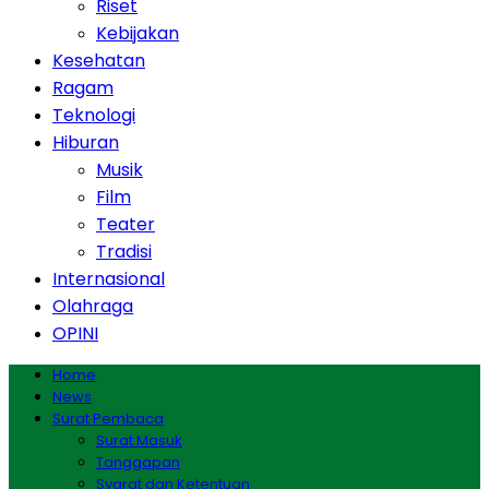
Riset
Kebijakan
Kesehatan
Ragam
Teknologi
Hiburan
Musik
Film
Teater
Tradisi
Internasional
Olahraga
OPINI
Home
News
Surat Pembaca
Surat Masuk
Tanggapan
Syarat dan Ketentuan