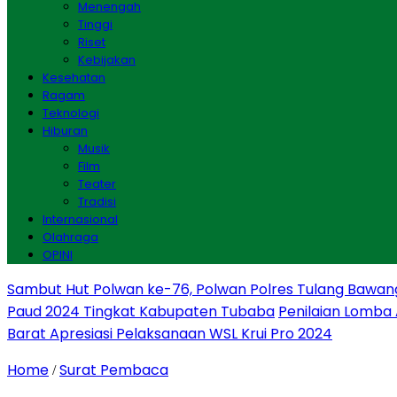
Menengah
Tinggi
Riset
Kebijakan
Kesehatan
Ragam
Teknologi
Hiburan
Musik
Film
Teater
Tradisi
Internasional
Olahraga
OPINI
Sambut Hut Polwan ke-76, Polwan Polres Tulang Bawan
Paud 2024 Tingkat Kabupaten Tubaba
Penilaian Lomba
Barat Apresiasi Pelaksanaan WSL Krui Pro 2024
Home
Surat Pembaca
/