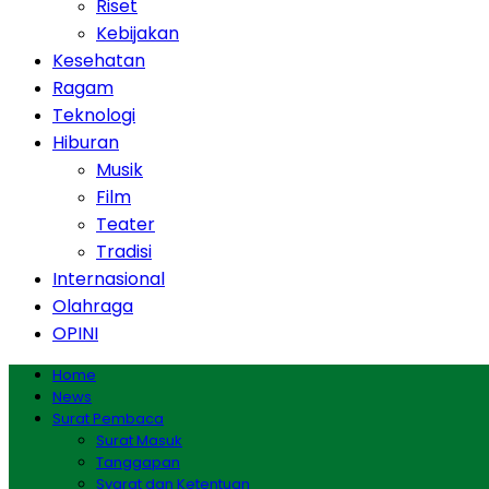
Riset
Kebijakan
Kesehatan
Ragam
Teknologi
Hiburan
Musik
Film
Teater
Tradisi
Internasional
Olahraga
OPINI
Home
News
Surat Pembaca
Surat Masuk
Tanggapan
Syarat dan Ketentuan