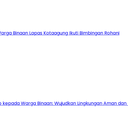
Warga Binaan Lapas Kotaagung Ikuti Bimbingan Rohani
ib kepada Warga Binaan: Wujudkan Lingkungan Aman dan 