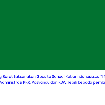
g Barat Laksanakan Goes to School
Kabarindonesia.co “1
 Administrasi PKK, Posyandu dan K3W, lebih kepada pem