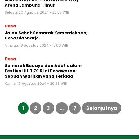
Areng Lampung Timur
Selasa, 20 Agustus 2024 - 23:55 WIB
Desa
Jalan Sehat Semarak Kemerdekaan,
Desa Sidoharjo
Minggu, 18 Agustus 2024 - 13:03 WIB
Desa
Semarak Budaya dan Adat dalam
Festival HUT 79 RI di Pesawaran:
Sebuah Warisan yang Terjaga
Kamis, 15 Agustus 2024 - 20:39 WIB
Paginasi
pos
1
2
3
…
7
Selanjutnya