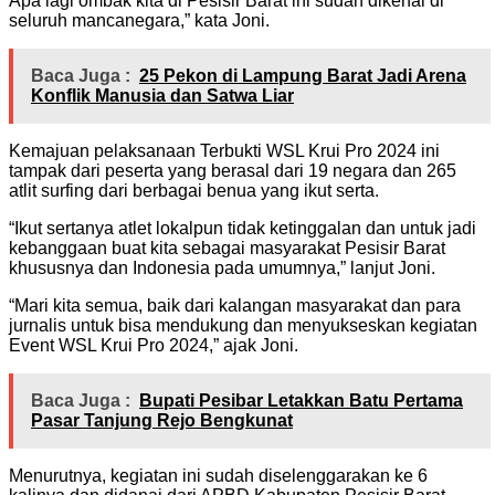
Apa lagi ombak kita di Pesisir Barat ini sudah dikenal di
seluruh mancanegara,” kata Joni.
Baca Juga :
25 Pekon di Lampung Barat Jadi Arena
Konflik Manusia dan Satwa Liar
Kemajuan pelaksanaan Terbukti WSL Krui Pro 2024 ini
tampak dari peserta yang berasal dari 19 negara dan 265
atlit surfing dari berbagai benua yang ikut serta.
“Ikut sertanya atlet lokalpun tidak ketinggalan dan untuk jadi
kebanggaan buat kita sebagai masyarakat Pesisir Barat
khususnya dan Indonesia pada umumnya,” lanjut Joni.
“Mari kita semua, baik dari kalangan masyarakat dan para
jurnalis untuk bisa mendukung dan menyukseskan kegiatan
Event WSL Krui Pro 2024,” ajak Joni.
Baca Juga :
Bupati Pesibar Letakkan Batu Pertama
Pasar Tanjung Rejo Bengkunat
Menurutnya, kegiatan ini sudah diselenggarakan ke 6