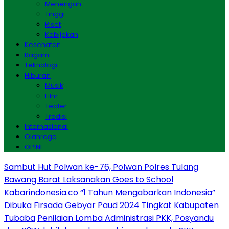
Menengah
Tinggi
Riset
Kebijakan
Kesehatan
Ragam
Teknologi
Hiburan
Musik
Film
Teater
Tradisi
Internasional
Olahraga
OPINI
Sambut Hut Polwan ke-76, Polwan Polres Tulang
Bawang Barat Laksanakan Goes to School
Kabarindonesia.co “1 Tahun Mengabarkan Indonesia”
Dibuka Firsada Gebyar Paud 2024 Tingkat Kabupaten
Tubaba
Penilaian Lomba Administrasi PKK, Posyandu