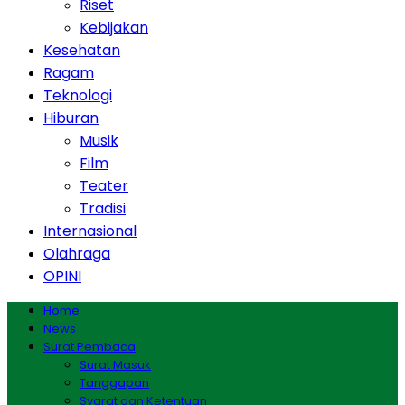
Riset
Kebijakan
Kesehatan
Ragam
Teknologi
Hiburan
Musik
Film
Teater
Tradisi
Internasional
Olahraga
OPINI
Home
News
Surat Pembaca
Surat Masuk
Tanggapan
Syarat dan Ketentuan