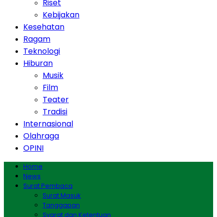
Riset
Kebijakan
Kesehatan
Ragam
Teknologi
Hiburan
Musik
Film
Teater
Tradisi
Internasional
Olahraga
OPINI
Home
News
Surat Pembaca
Surat Masuk
Tanggapan
Syarat dan Ketentuan