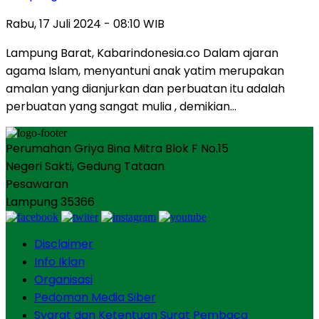
Rabu, 17 Juli 2024 - 08:10 WIB
Lampung Barat, Kabarindonesia.co Dalam ajaran
agama Islam, menyantuni anak yatim merupakan
amalan yang dianjurkan dan perbuatan itu adalah
perbuatan yang sangat mulia , demikian…
Perumahan Griya Bina Mitra Blok F No.15
Negeri Sakti, Gedung Tataan
Pesawaran
Lampung 35366
Disclaimer
Info Iklan
Organisasi
Pedoman Media Siber
Syarat dan Ketentuan Surat Pembaca