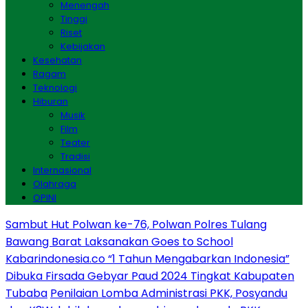
Menengah
Tinggi
Riset
Kebijakan
Kesehatan
Ragam
Teknologi
Hiburan
Musik
Film
Teater
Tradisi
Internasional
Olahraga
OPINI
Sambut Hut Polwan ke-76, Polwan Polres Tulang
Bawang Barat Laksanakan Goes to School
Kabarindonesia.co “1 Tahun Mengabarkan Indonesia”
Dibuka Firsada Gebyar Paud 2024 Tingkat Kabupaten
Tubaba
Penilaian Lomba Administrasi PKK, Posyandu