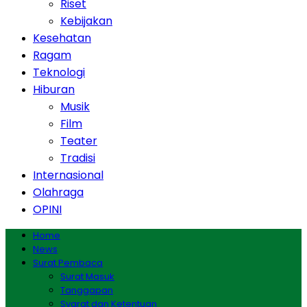
Riset
Kebijakan
Kesehatan
Ragam
Teknologi
Hiburan
Musik
Film
Teater
Tradisi
Internasional
Olahraga
OPINI
Home
News
Surat Pembaca
Surat Masuk
Tanggapan
Syarat dan Ketentuan