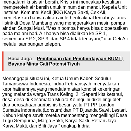
mengalami krisis air bersih. Krisis ini mencakup kesulitan
memperoleh air bersih untuk minum dan mandi. Kepala Unit
Instalasi Komunal Kecil (IKK) Karya Sakti, Cek Ali,
menjelaskan bahwa aliran air terhenti akibat lemahnya arus
listrik di Desa Mambang yang menggerakkan mesin pompa
air dari Sungai Musi. “Mesin pompa hanya bisa dioperasikan
pada malam hari. Air hanya bisa dialirkan ke SP 1,
sementara SP 2, SP 3, dan SP 4 tidak terlayani,” ujar Cek Ali
melalui sambungan telepon.
Baca Juga :
Pembinaan dan Pemberdayaan BUMTI,
Bayana Minta Gali Potensi Tiyuh
Menanggapi situasi ini, Ketua Umum Kabeh Sedulur
Tamansiswa Indonesia, Indria Febriansyah, menyatakan
keprihatinannya yang mendalam atas kondisi kekeringan
yang melanda warga Trans Kelingi 2. “Seperti kita ketahui,
desa-desa di Kecamatan Muara Kelingi ini dikelilingi oleh
dua perusahaan agribisnis besar, yaitu PT PP London
Sumatra Indonesia (Lonsum) dan PT Djuanda Sawit Lestari.
Kebun kelapa sawit mereka membentang mengelilingi Desa
Tugu Sempurna, Marga Sakti, Karya Sakti, Petran Jaya,
Karya Mukti, dan Bliti Jaya,” ungkap Indria.