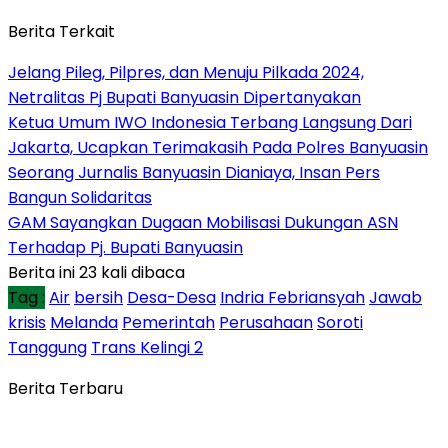
Berita Terkait
Jelang Pileg, Pilpres, dan Menuju Pilkada 2024,
Netralitas Pj Bupati Banyuasin Dipertanyakan
Ketua Umum IWO Indonesia Terbang Langsung Dari
Jakarta, Ucapkan Terimakasih Pada Polres Banyuasin
Seorang Jurnalis Banyuasin Dianiaya, Insan Pers
Bangun Solidaritas
GAM Sayangkan Dugaan Mobilisasi Dukungan ASN
Terhadap Pj. Bupati Banyuasin
Berita ini 23 kali dibaca
Tag :
Air
bersih
Desa-Desa
Indria Febriansyah
Jawab
krisis
Melanda
Pemerintah
Perusahaan
Soroti
Tanggung
Trans Kelingi 2
Berita Terbaru