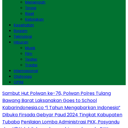
Menengah
Tinggi
Riset
Kebijakan
Kesehatan
Ragam
Teknologi
Hiburan
Musik
Film
Teater
Tradisi
Internasional
Olahraga
OPINI
Sambut Hut Polwan ke-76, Polwan Polres Tulang
Bawang Barat Laksanakan Goes to School
Kabarindonesia.co “1 Tahun Mengabarkan Indonesia”
Dibuka Firsada Gebyar Paud 2024 Tingkat Kabupaten
Tubaba
Penilaian Lomba Administrasi PKK, Posyandu