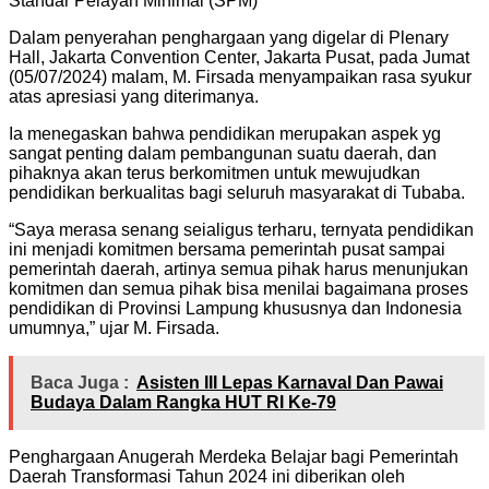
Standar Pelayan Minimal (SPM)
Dalam penyerahan penghargaan yang digelar di Plenary
Hall, Jakarta Convention Center, Jakarta Pusat, pada Jumat
(05/07/2024) malam, M. Firsada menyampaikan rasa syukur
atas apresiasi yang diterimanya.
Ia menegaskan bahwa pendidikan merupakan aspek yg
sangat penting dalam pembangunan suatu daerah, dan
pihaknya akan terus berkomitmen untuk mewujudkan
pendidikan berkualitas bagi seluruh masyarakat di Tubaba.
“Saya merasa senang seialigus terharu, ternyata pendidikan
ini menjadi komitmen bersama pemerintah pusat sampai
pemerintah daerah, artinya semua pihak harus menunjukan
komitmen dan semua pihak bisa menilai bagaimana proses
pendidikan di Provinsi Lampung khususnya dan Indonesia
umumnya,” ujar M. Firsada.
Baca Juga :
Asisten III Lepas Karnaval Dan Pawai
Budaya Dalam Rangka HUT RI Ke-79
Penghargaan Anugerah Merdeka Belajar bagi Pemerintah
Daerah Transformasi Tahun 2024 ini diberikan oleh