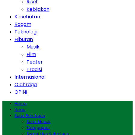
Riset
Kebijakan
Kesehatan
Ragam
Teknologi
Hiburan
Musik
Film
Teater
Tradisi
Internasional
Olahraga
OPINI
Home
News
Surat Pembaca
Surat Masuk
Tanggapan
Syarat dan Ketentuan