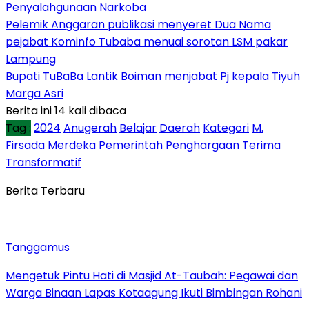
Penyalahgunaan Narkoba
Pelemik Anggaran publikasi menyeret Dua Nama
pejabat Kominfo Tubaba menuai sorotan LSM pakar
Lampung
Bupati TuBaBa Lantik Boiman menjabat Pj kepala Tiyuh
Marga Asri
Berita ini 14 kali dibaca
Tag :
2024
Anugerah
Belajar
Daerah
Kategori
M.
Firsada
Merdeka
Pemerintah
Penghargaan
Terima
Transformatif
Berita Terbaru
Tanggamus
Mengetuk Pintu Hati di Masjid At-Taubah: Pegawai dan
Warga Binaan Lapas Kotaagung Ikuti Bimbingan Rohani