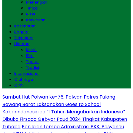
Menengah
Tinggi
Riset
Kebijakan
Kesehatan
Ragam
Teknologi
Hiburan
Musik
Film
Teater
Tradisi
Internasional
Olahraga
OPINI
Sambut Hut Polwan ke-76, Polwan Polres Tulang
Bawang Barat Laksanakan Goes to School
Kabarindonesia.co “1 Tahun Mengabarkan Indonesia”
Dibuka Firsada Gebyar Paud 2024 Tingkat Kabupaten
Tubaba
Penilaian Lomba Administrasi PKK, Posyandu