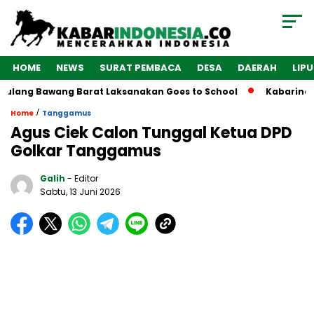
HOME
NEWS
SURAT PEMBACA
DESA
DAERAH
LIP
lang Bawang Barat Laksanakan Goes to School
Kabarindones
/
Home
Tanggamus
Agus Ciek Calon Tunggal Ketua DPD
Golkar Tanggamus
Galih
- Editor
Sabtu, 13 Juni 2026