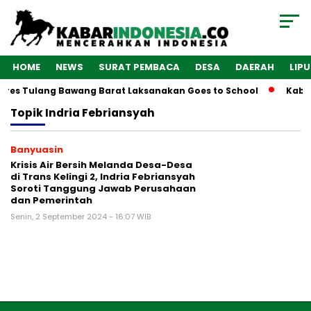
HOME
NEWS
SURAT PEMBACA
DESA
DAERAH
LIP
lres Tulang Bawang Barat Laksanakan Goes to School
Kabar
Topik
Indria Febriansyah
Banyuasin
Krisis Air Bersih Melanda Desa-Desa
di Trans Kelingi 2, Indria Febriansyah
Soroti Tanggung Jawab Perusahaan
dan Pemerintah
Senin, 2 September 2024 - 16:07 WIB