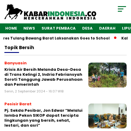
HOME
NEWS
SURAT PEMBACA
DESA
DAERAH
LIP
olres Tulang Bawang Barat Laksanakan Goes to School
Kaba
Topik
Bersih
Banyuasin
Krisis Air Bersih Melanda Desa-Desa
di Trans Kelingi 2, Indria Febriansyah
Soroti Tanggung Jawab Perusahaan
dan Pemerintah
Senin, 2 September 2024 - 16:07 WIB
Pesisir Barat
Pj. Sekda Pesibar, Jon Edwar “Melalui
lomba Pekon SIKOP dapat tercipta
lingkungan yang bersih, sehat,
lestari, dan asri”