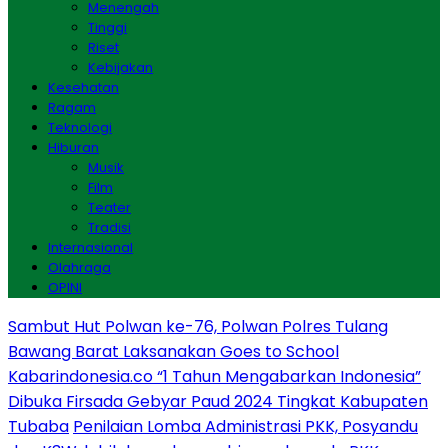
Menengah
Tinggi
Riset
Kebijakan
Kesehatan
Ragam
Teknologi
Hiburan
Musik
Film
Teater
Tradisi
Internasional
Olahraga
OPINI
Sambut Hut Polwan ke-76, Polwan Polres Tulang
Bawang Barat Laksanakan Goes to School
Kabarindonesia.co “1 Tahun Mengabarkan Indonesia”
Dibuka Firsada Gebyar Paud 2024 Tingkat Kabupaten
Tubaba
Penilaian Lomba Administrasi PKK, Posyandu