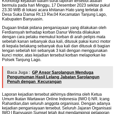
Kronologi kejadian dalam surat laporan tersebut adalah
bermula pada hari Minggu, 17 Desember 2023 sekitar pukul
23.30 WIB di lokasi acara khitanan Hato yang terletak di
Desa Suka Damai Rt.13 Rw.04 Kecamatan Tanjung Lago,
Kabupaten Banyuasin.
Dugaan tindak pidana penganiayaan yang dilakukan oleh
Ferdiansyah terhadap korban Danur Wenda dilakukan
dengan cara pelaku memukul korban di arah pelipis mata
sebelah kanan sebanyak dua kali, ditusuk pakai kunci motor
di kepala belakang sebanyak dua kali dan ditusuk di bagian
lengan sebelah kiri sebanyak 3 kali dengan menggunakan
kunci motor, atas kejadian tersebut korban melaporkan ke
Polsek Tanjung Lago.
Baca Juga :
GP Ansor Sarolangun Menduga
Pengumuman Hasil Lelang Jabatan Sarolangun
Penuh dengan Kecurangan
Laporan kejadian tersebut akhirnya diterima oleh Ketua
Umum Ikatan Wartawan Online Indonesia (IWO I) NR. Icang
Rahardian,dan seluruh anggota organisasi. Dengan adanya
kejadian penganiayaan tersebut. Seluruh Jajaran Organisasi
IWO I Banyuasin Sumsel telah ikut mendampingi pelaporan