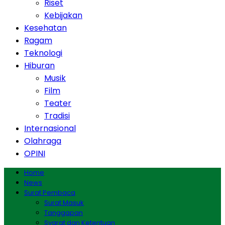
Riset
Kebijakan
Kesehatan
Ragam
Teknologi
Hiburan
Musik
Film
Teater
Tradisi
Internasional
Olahraga
OPINI
Home
News
Surat Pembaca
Surat Masuk
Tanggapan
Syarat dan Ketentuan