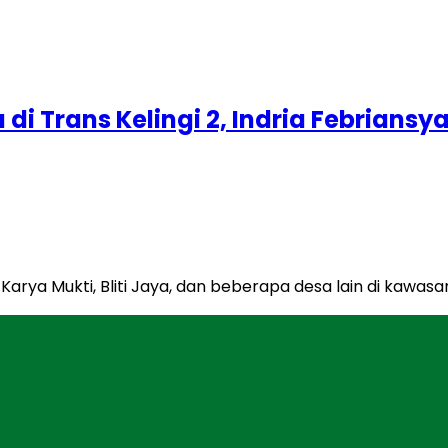
a di Trans Kelingi 2, Indria Febrian
arya Mukti, Bliti Jaya, dan beberapa desa lain di kawasan