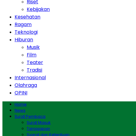
Riset
Kebijakan
Kesehatan
Ragam
Teknologi
Hiburan
Musik
Film
Teater
Tradisi
Internasional
Olahraga
OPINI
Home
News
Surat Pembaca
Surat Masuk
Tanggapan
Syarat dan Ketentuan