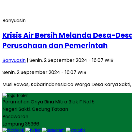
Banyuasin
Krisis Air Bersih Melanda Desa-Des
Perusahaan dan Pemerintah
Banyuasin
| Senin, 2 September 2024 - 16:07 WIB
Senin, 2 September 2024 - 16:07 WIB
Musi Rawas, Kabarindonesia.co Warga Desa Karya Sakti, K
Perumahan Griya Bina Mitra Blok F No.15
Negeri Sakti, Gedung Tataan
Pesawaran
Lampung 35366