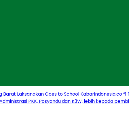
g Barat Laksanakan Goes to School
Kabarindonesia.co “1
 Administrasi PKK, Posyandu dan K3W, lebih kepada pem