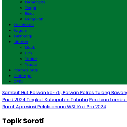
Menengah
Tinggi
Riset
Kebijakan
Kesehatan
Ragam
Teknologi
Hiburan
Musik
Film
Teater
Tradisi
Internasional
Olahraga
OPINI
Sambut Hut Polwan ke-76, Polwan Polres Tulang Bawan
Paud 2024 Tingkat Kabupaten Tubaba
Penilaian Lomba
Barat Apresiasi Pelaksanaan WSL Krui Pro 2024
Topik
Soroti