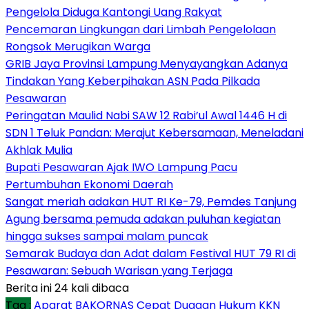
Pengelola Diduga Kantongi Uang Rakyat
Pencemaran Lingkungan dari Limbah Pengelolaan
Rongsok Merugikan Warga
GRIB Jaya Provinsi Lampung Menyayangkan Adanya
Tindakan Yang Keberpihakan ASN Pada Pilkada
Pesawaran
Peringatan Maulid Nabi SAW 12 Rabi’ul Awal 1446 H di
SDN 1 Teluk Pandan: Merajut Kebersamaan, Meneladani
Akhlak Mulia
Bupati Pesawaran Ajak IWO Lampung Pacu
Pertumbuhan Ekonomi Daerah
Sangat meriah adakan HUT RI Ke-79, Pemdes Tanjung
Agung bersama pemuda adakan puluhan kegiatan
hingga sukses sampai malam puncak
Semarak Budaya dan Adat dalam Festival HUT 79 RI di
Pesawaran: Sebuah Warisan yang Terjaga
Berita ini 24 kali dibaca
Tag :
Aparat
BAKORNAS
Cepat
Dugaan
Hukum
KKN