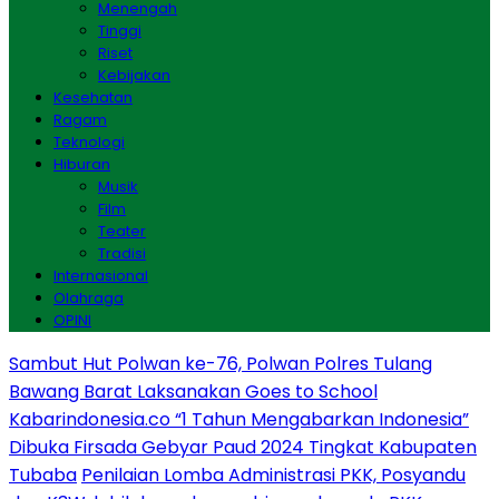
Menengah
Tinggi
Riset
Kebijakan
Kesehatan
Ragam
Teknologi
Hiburan
Musik
Film
Teater
Tradisi
Internasional
Olahraga
OPINI
Sambut Hut Polwan ke-76, Polwan Polres Tulang
Bawang Barat Laksanakan Goes to School
Kabarindonesia.co “1 Tahun Mengabarkan Indonesia”
Dibuka Firsada Gebyar Paud 2024 Tingkat Kabupaten
Tubaba
Penilaian Lomba Administrasi PKK, Posyandu