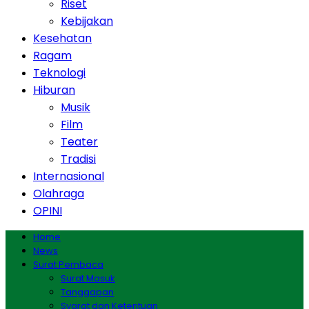
Riset
Kebijakan
Kesehatan
Ragam
Teknologi
Hiburan
Musik
Film
Teater
Tradisi
Internasional
Olahraga
OPINI
Home
News
Surat Pembaca
Surat Masuk
Tanggapan
Syarat dan Ketentuan