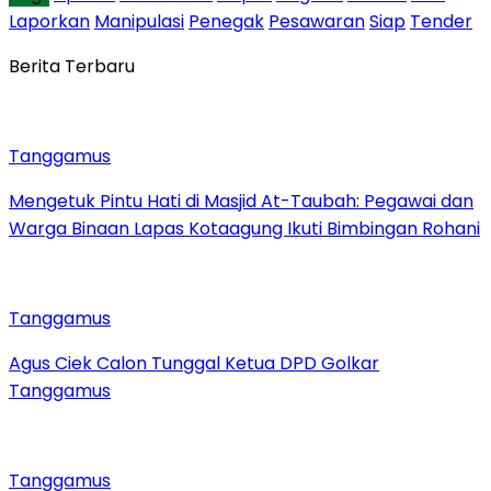
Laporkan
Manipulasi
Penegak
Pesawaran
Siap
Tender
Berita Terbaru
Tanggamus
Mengetuk Pintu Hati di Masjid At-Taubah: Pegawai dan
Warga Binaan Lapas Kotaagung Ikuti Bimbingan Rohani
Tanggamus
Agus Ciek Calon Tunggal Ketua DPD Golkar
Tanggamus
Tanggamus