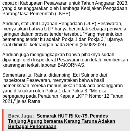
cepat di Kabupaten Pesawaran untuk Tahun Anggaran 2023,
yang diselenggarakan oleh Lembaga Kebijakan Pengadaan
Barang/Jasa Pemerintah (LKPP).
Andrian, staf Unit Layanan Pengadaan (ULP) Pesawaran,
menyatakan bahwa ULP hanya bertindak sebagai penyedia
jaringan dalam proses tender tersebut. “Yang menentukan
pemenang tender itu adalah Pokja 1 dan Pokja 3,” ujarnya
saat dimintai keterangan pada Senin (26/08/2024).
Andrian juga mengungkapkan bahwa pihaknya sudah
dipanggil oleh Inspektorat Pesawaran dan telah memberikan
keterangan terkait laporan BAKORNAS.
Sementara itu, Ratna, didampingi Edi Sutrisno dari
Inspektorat Pesawaran, menyatakan bahwa hasil
pemeriksaan mereka menunjukkan tidak ada pelanggaran
yang dilakukan oleh Pokja 1 dan Pokja 3. “Mereka
berpegang pada Peraturan Kepala LKPP Nomor 12 Tahun
2021,” jelas Ratna.
Baca Juga :
Semarak HUT RI Ke-79, Pemdes
Tanjung Agung bersama Karang Taruna Adakan
Berbagai Perlombaan