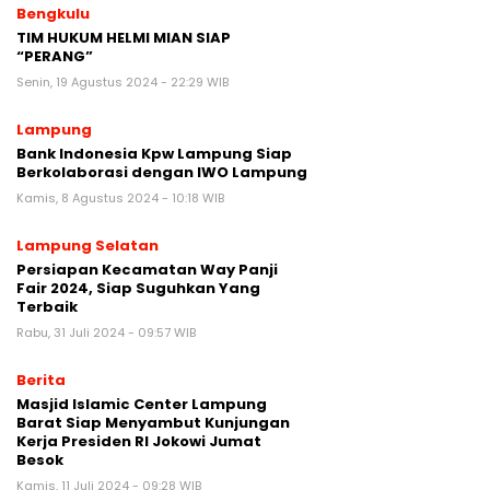
Bengkulu
TIM HUKUM HELMI MIAN SIAP
“PERANG”
Senin, 19 Agustus 2024 - 22:29 WIB
Lampung
Bank Indonesia Kpw Lampung Siap
Berkolaborasi dengan IWO Lampung
Kamis, 8 Agustus 2024 - 10:18 WIB
Lampung Selatan
Persiapan Kecamatan Way Panji
Fair 2024, Siap Suguhkan Yang
Terbaik
Rabu, 31 Juli 2024 - 09:57 WIB
Berita
Masjid Islamic Center Lampung
Barat Siap Menyambut Kunjungan
Kerja Presiden RI Jokowi Jumat
Besok
Kamis, 11 Juli 2024 - 09:28 WIB