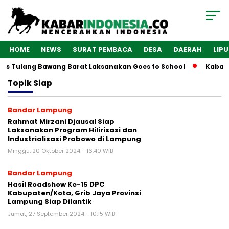
HOME
NEWS
SURAT PEMBACA
DESA
DAERAH
LIP
res Tulang Bawang Barat Laksanakan Goes to School
Kabarin
Topik
Siap
Bandar Lampung
Rahmat Mirzani Djausal Siap
Laksanakan Program Hilirisasi dan
Industrialisasi Prabowo di Lampung
Minggu, 20 Oktober 2024 - 16:40 WIB
Bandar Lampung
Hasil Roadshow Ke-15 DPC
Kabupaten/Kota, Grib Jaya Provinsi
Lampung Siap Dilantik
Jumat, 27 September 2024 - 10:15 WIB