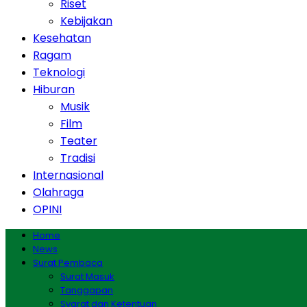
Riset
Kebijakan
Kesehatan
Ragam
Teknologi
Hiburan
Musik
Film
Teater
Tradisi
Internasional
Olahraga
OPINI
Home
News
Surat Pembaca
Surat Masuk
Tanggapan
Syarat dan Ketentuan