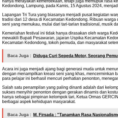
hanya merayakan kemerdekaan, tetapi juga memupuk rasa keb
Kedondong, Lampung, pada Kamis, 15 Agustus 2024, menjadi aja
Lapangan Tri Tura yang biasanya menjadi pusat kegiatan wa
tradisi dari 12 desa di Kecamatan Kedondong. Ribuan warga 
seni yang memukau, mulai dari tari-tarian tradisional, musik 
Kemeriahan festival ini tidak hanya dirasakan oleh warga Ke
mewakili Bupati Pesawaran, jajaran Uspika Kecamatan Kedond
Kecamatan Kedondong, tokoh pemuda, dan masyarakat setem
Baca Juga :
Diduga Curi Sepeda Motor, Seorang Pemu
Acara ini juga menjadi ajang bagi generasi muda untuk menu
dengan menampilkan kreasi seni yang khas, mencerminkan baga
para pelajar ini berhasil mencuri perhatian penonton, meneg
Salah satu penampilan yang paling dinanti adalah dari ke
sukses menyihir penonton dengan gerakan dinamis dan kostu
hanya sebagai pimpinan kelompok tari, Ketua Ormas GERCI
berbagai aspek kehidupan masyarakat.
Baca Juga :
M. Firsada : "Tanamkan Rasa Nasionalism