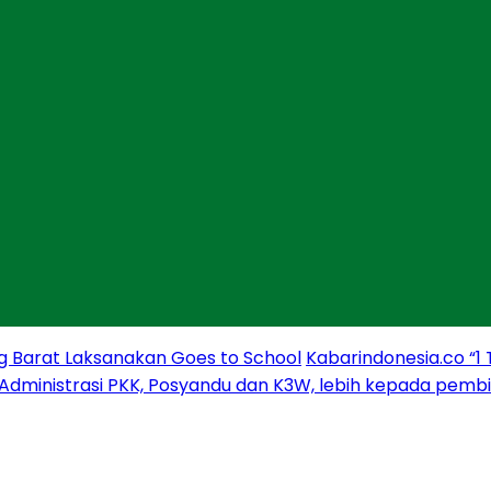
g Barat Laksanakan Goes to School
Kabarindonesia.co “1
 Administrasi PKK, Posyandu dan K3W, lebih kepada pem