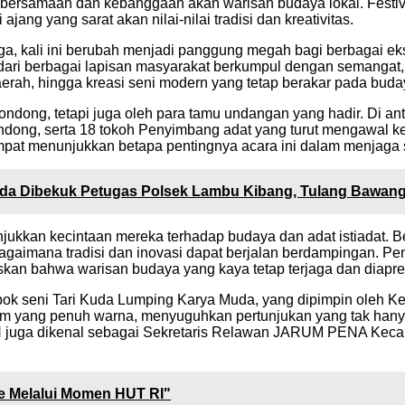
ersamaan dan kebanggaan akan warisan budaya lokal. Festival
ng yang sarat akan nilai-nilai tradisi dan kreativitas.
rga, kali ini berubah menjadi panggung megah bagi berbagai 
dari berbagai lapisan masyarakat berkumpul dengan semangat,
daerah, hingga kreasi seni modern yang tetap berakar pada buday
dondong, tetapi juga oleh para tamu undangan yang hadir. Di a
ong, serta 18 tokoh Penyimbang adat yang turut mengawal kela
pat menunjukkan betapa pentingnya acara ini dalam menjaga
da Dibekuk Petugas Polsek Lambu Kibang, Tulang Bawang
njukkan kecintaan mereka terhadap budaya dan adat istiadat. 
imana tradisi dan inovasi dapat berjalan berdampingan. Penam
askan bahwa warisan budaya yang kaya tetap terjaga dan diapre
lompok seni Tari Kuda Lumping Karya Muda, yang dipimpin ol
m yang penuh warna, menyuguhkan pertunjukan yang tak hanya 
N juga dikenal sebagai Sekretaris Relawan JARUM PENA Keca
e Melalui Momen HUT RI"