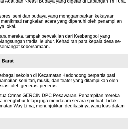
 Adat dan Kreasi Budaya yang digelar di Lapangan Tri Tura,
ekspresi seni dan budaya yang menggambarkan kekayaan
 menikmati rangkaian acara yang dipenuhi oleh penampilan
a lokal.
ntara mereka, tampak perwakilan dari Kesbangpol yang
ngsungan tradisi leluhur. Kehadiran para kepala desa se-
 semangat kebersamaan.
 Barat
Berbagai sekolah di Kecamatan Kedondong berpartisipasi
pilan seni tari, musik, dan teater yang ditampilkan oleh
siasi oleh generasi penerus.
eh Ketua Ormas GERCIN DPC Pesawaran. Penampilan mereka
menghibur tetapi juga mendalam secara spiritual. Tidak
matan Way Lima, menunjukkan dedikasinya yang luas dalam