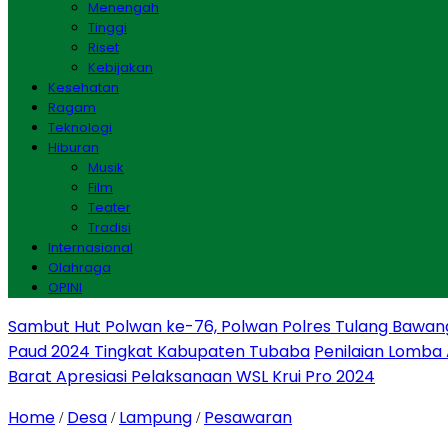
Menengah
Tinggi
Riset
Kebijakan
Kesehatan
Ragam
Teknologi
Hiburan
Musik
Film
Teater
Tradisi
Internasional
Olahraga
OPINI
Sambut Hut Polwan ke-76, Polwan Polres Tulang Bawan
Paud 2024 Tingkat Kabupaten Tubaba
Penilaian Lomba
Barat Apresiasi Pelaksanaan WSL Krui Pro 2024
Home
Desa
Lampung
Pesawaran
/
/
/