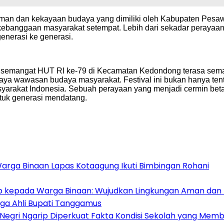
gaman dan kekayaan budaya yang dimiliki oleh Kabupaten Pesaw
an kebanggaan masyarakat setempat. Lebih dari sekadar perayaan
enerasi ke generasi.
, semangat HUT RI ke-79 di Kecamatan Kedondong terasa semak
ya wawasan budaya masyarakat. Festival ini bukan hanya ten
arakat Indonesia. Sebuah perayaan yang menjadi cermin bet
untuk generasi mendatang.
Warga Binaan Lapas Kotaagung Ikuti Bimbingan Rohani
ib kepada Warga Binaan: Wujudkan Lingkungan Aman dan 
ga Ahli Bupati Tanggamus
 Negri Ngarip Diperkuat Fakta Kondisi Sekolah yang Mem