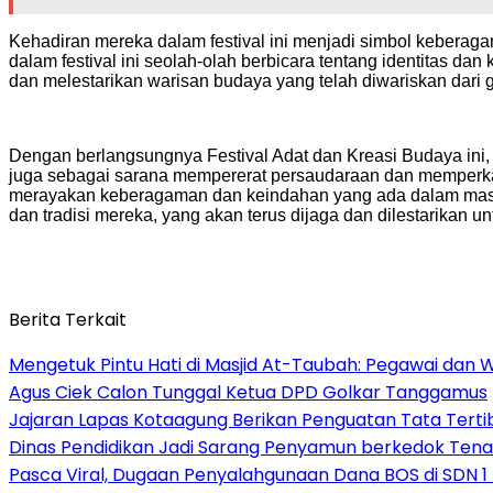
Kehadiran mereka dalam festival ini menjadi simbol kebera
dalam festival ini seolah-olah berbicara tentang identitas d
dan melestarikan warisan budaya yang telah diwariskan dari g
Dengan berlangsungnya Festival Adat dan Kreasi Budaya ini
juga sebagai sarana mempererat persaudaraan dan memperka
merayakan keberagaman dan keindahan yang ada dalam masy
dan tradisi mereka, yang akan terus dijaga dan dilestarikan 
Berita Terkait
Mengetuk Pintu Hati di Masjid At-Taubah: Pegawai dan 
Agus Ciek Calon Tunggal Ketua DPD Golkar Tanggamus
Jajaran Lapas Kotaagung Berikan Penguatan Tata Tert
Dinas Pendidikan Jadi Sarang Penyamun berkedok Tena
Pasca Viral, Dugaan Penyalahgunaan Dana BOS di SDN 1