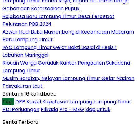
Lampung Timur Panen Raya, Bupati Ela Jamin Harga
Gabah dan Ketersediaan Pupuk
Rajabasa Baru Lampung Timur Desa Tercepat
Pelunasan PBB 2024
Azwar Hadi Buka Musrenbang di Kecamatan Mataram
Baru Lampung Timur
IWO Lampung Timur Gelar Bakti Sosial di Pesisir
Labuhan Maringgai
Ribuan Warga Geruduk Kantor Pengadilan Sukadana
Lampung Timur
Musim Baratan, Nelayan Lampung Timur Gelar Nadran
Tasyakuran Laut
Berita ini 16 kali dibaca
Tag :
DPP
Kawal
Keputusan
Lampung
Lampung Timur
PDI Perjuangan
Pilkada
Pro - MEG
Siap
untuk
Berita Terbaru