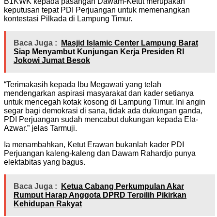
B1KWK kepada pasangan Dawam-Ketut merupakan
keputusan tepat PDI Perjuangan untuk memenangkan
kontestasi Pilkada di Lampung Timur.
Baca Juga :
Masjid Islamic Center Lampung Barat
Siap Menyambut Kunjungan Kerja Presiden RI
Jokowi Jumat Besok
“Terimakasih kepada Ibu Megawati yang telah
mendengarkan aspirasi masyarakat dan kader setianya
untuk mencegah kotak kosong di Lampung Timur. Ini angin
segar bagi demokrasi di sana, tidak ada dukungan ganda,
PDI Perjuangan sudah mencabut dukungan kepada Ela-
Azwar.” jelas Tarmuji.
Ia menambahkan, Ketut Erawan bukanlah kader PDI
Perjuangan kaleng-kaleng dan Dawam Rahardjo punya
elektabitas yang bagus.
Baca Juga :
Ketua Cabang Perkumpulan Akar
Rumput Harap Anggota DPRD Terpilih Pikirkan
Kehidupan Rakyat