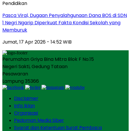
Pendidikan
Pasca Viral, Dugaan Penyalahgunaan Dana BOS di SDN
1 Negri Ngarip Diperkuat Fakta Kondisi Sekolah yang
Memburuk
Jumat, 17 Apr 2026 - 14:52 WIB
Perumahan Griya Bina Mitra Blok F No.15
Negeri Sakti, Gedung Tataan
Pesawaran
Lampung 35366
Disclaimer
Info Iklan
Organisasi
Pedoman Media Siber
Syarat dan Ketentuan Surat Pembaca