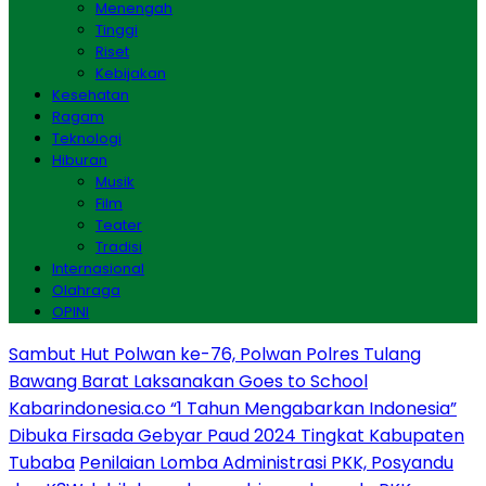
Menengah
Tinggi
Riset
Kebijakan
Kesehatan
Ragam
Teknologi
Hiburan
Musik
Film
Teater
Tradisi
Internasional
Olahraga
OPINI
Sambut Hut Polwan ke-76, Polwan Polres Tulang
Bawang Barat Laksanakan Goes to School
Kabarindonesia.co “1 Tahun Mengabarkan Indonesia”
Dibuka Firsada Gebyar Paud 2024 Tingkat Kabupaten
Tubaba
Penilaian Lomba Administrasi PKK, Posyandu