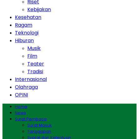
Riset
Kebijakan
Kesehatan
Ragam
Teknologi
Hiburan
Musik
Film
Teater
Tradisi
Internasional
Olahraga
OPINI
Home
News
Surat Pembaca
Surat Masuk
Tanggapan
Syarat dan Ketentuan