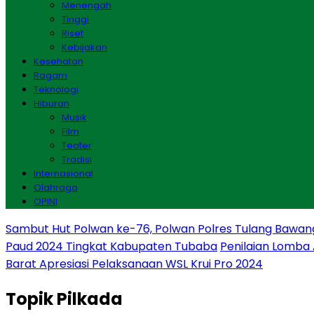
Menengah
Tinggi
Riset
Kebijakan
Kesehatan
Ragam
Teknologi
Hiburan
Musik
Film
Teater
Tradisi
Internasional
Olahraga
OPINI
Sambut Hut Polwan ke-76, Polwan Polres Tulang Bawan
Paud 2024 Tingkat Kabupaten Tubaba
Penilaian Lomba
Barat Apresiasi Pelaksanaan WSL Krui Pro 2024
Topik
Pilkada