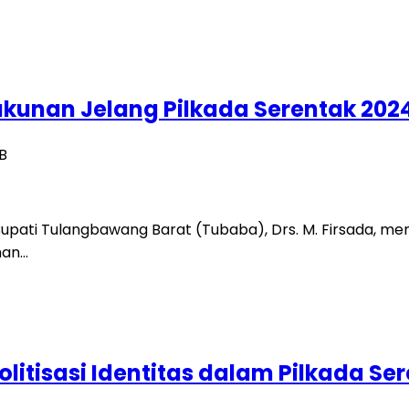
ukunan Jelang Pilkada Serentak 202
B
Bupati Tulangbawang Barat (Tubaba), Drs. M. Firsada, m
han…
olitisasi Identitas dalam Pilkada Se