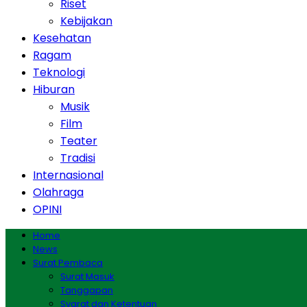
Riset
Kebijakan
Kesehatan
Ragam
Teknologi
Hiburan
Musik
Film
Teater
Tradisi
Internasional
Olahraga
OPINI
Home
News
Surat Pembaca
Surat Masuk
Tanggapan
Syarat dan Ketentuan