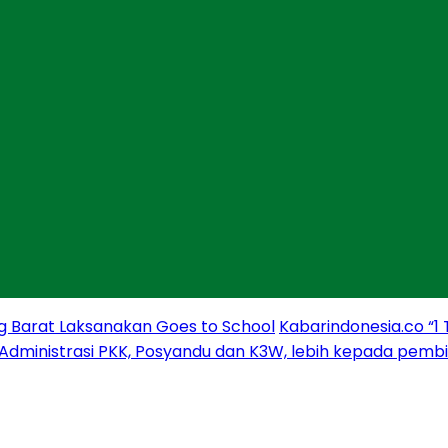
g Barat Laksanakan Goes to School
Kabarindonesia.co “1
 Administrasi PKK, Posyandu dan K3W, lebih kepada pem