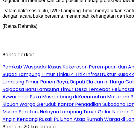
kegiatan ini memberikan citra positif terhadap profesi wartaw
Dalam bakti sosial itu, IWO Lampung Timur menyalurkan santu
dengan acara buka bersama, menambah kehangatan dan keber
(Ratna Rahmita)
Berita Terkait
Pemkab Waspadai Kasus Kekerasan Perempuan dan Anak
Bupati Lampung Timur Tinjau 4 Titik Infrastruktur Rusak
Lampung Timur Panen Raya, Bupati Ela Jamin Harga Ga
Rajabasa Baru Lampung Timur Desa Tercepat Pelunasa
Azwar Hadi Buka Musrenbang di Kecamatan Mataram B
Ribuan Warga Geruduk Kantor Pengadilan Sukadana L
Musim Baratan, Nelayan Lampung Timur Gelar Nadran T
Angin Kencang Rusak Puluhan Atap Rumah Warga di La
Berita ini 20 kali dibaca