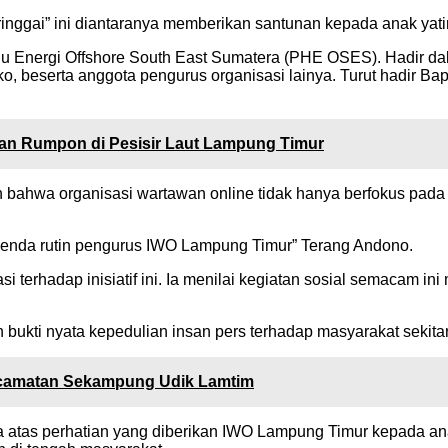
nggai” ini diantaranya memberikan santunan kepada anak yatim 
ulu Energi Offshore South East Sumatera (PHE OSES). Hadir d
 beserta anggota pengurus organisasi lainya. Turut hadir Ba
n Rumpon di Pesisir Laut Lampung Timur
a organisasi wartawan online tidak hanya berfokus pada bida
 agenda rutin pengurus IWO Lampung Timur” Terang Andono.
rhadap inisiatif ini. Ia menilai kegiatan sosial semacam ini
an bukti nyata kepedulian insan pers terhadap masyarakat sekita
ecamatan Sekampung Udik Lamtim
ya atas perhatian yang diberikan IWO Lampung Timur kepada a