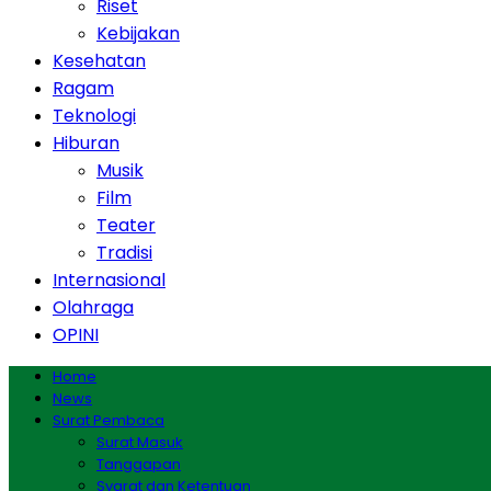
Riset
Kebijakan
Kesehatan
Ragam
Teknologi
Hiburan
Musik
Film
Teater
Tradisi
Internasional
Olahraga
OPINI
Home
News
Surat Pembaca
Surat Masuk
Tanggapan
Syarat dan Ketentuan