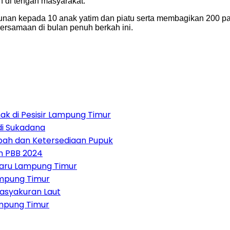
an di tengah masyarakat.
nan kepada 10 anak yatim dan piatu serta membagikan 200 pake
samaan di bulan penuh berkah ini.
 di Pesisir Lampung Timur
 di Sukadana
bah dan Ketersediaan Pupuk
n PBB 2024
aru Lampung Timur
ampung Timur
asyakuran Laut
mpung Timur