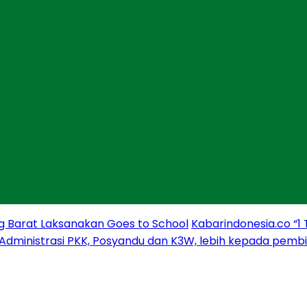
g Barat Laksanakan Goes to School
Kabarindonesia.co “1
 Administrasi PKK, Posyandu dan K3W, lebih kepada pem