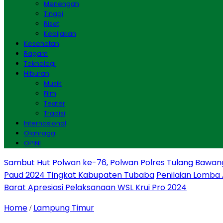
Menengah
Tinggi
Riset
Kebijakan
Kesehatan
Ragam
Teknologi
Hiburan
Musik
Film
Teater
Tradisi
Internasional
Olahraga
OPINI
Sambut Hut Polwan ke-76, Polwan Polres Tulang Bawan
Paud 2024 Tingkat Kabupaten Tubaba
Penilaian Lomba
Barat Apresiasi Pelaksanaan WSL Krui Pro 2024
Home
Lampung Timur
/