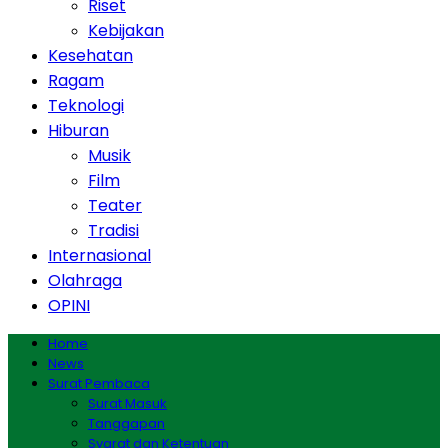
Riset
Kebijakan
Kesehatan
Ragam
Teknologi
Hiburan
Musik
Film
Teater
Tradisi
Internasional
Olahraga
OPINI
Home
News
Surat Pembaca
Surat Masuk
Tanggapan
Syarat dan Ketentuan