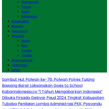
Menengah
Tinggi
Riset
Kebijakan
Kesehatan
Ragam
Teknologi
Hiburan
Musik
Film
Teater
Tradisi
Internasional
Olahraga
OPINI
Sambut Hut Polwan ke-76, Polwan Polres Tulang
Bawang Barat Laksanakan Goes to School
Kabarindonesia.co “1 Tahun Mengabarkan Indonesia”
Dibuka Firsada Gebyar Paud 2024 Tingkat Kabupaten
Tubaba
Penilaian Lomba Administrasi PKK, Posyandu