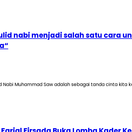
d nabi menjadi salah satu cara unt
a“
lid Nabi Muhammad Saw adalah sebagai tanda cinta kita 
ta Farial Firsada Buka Lomba Kader