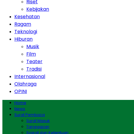
Riset
Kebijakan
Kesehatan
Ragam
Teknologi
Hiburan
Musik
Film
Teater
Tradisi
Internasional
Olahraga
OPINI
Home
News
Surat Pembaca
Surat Masuk
Tanggapan
Syarat dan Ketentuan