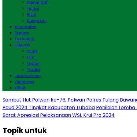
Menengah
Tinggi
Riset
Kebijakan
Kesehatan
Ragam
Teknologi
Hiburan
Musik
Film
Teater
Tradisi
Internasional
Olahraga
OPINI
Sambut Hut Polwan ke-76, Polwan Polres Tulang Bawan
Paud 2024 Tingkat Kabupaten Tubaba
Penilaian Lomba
Barat Apresiasi Pelaksanaan WSL Krui Pro 2024
Topik
untuk