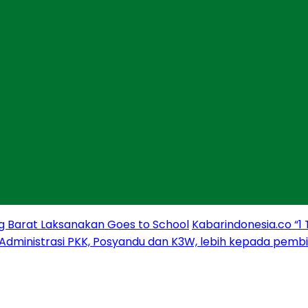
g Barat Laksanakan Goes to School
Kabarindonesia.co “1
 Administrasi PKK, Posyandu dan K3W, lebih kepada pem