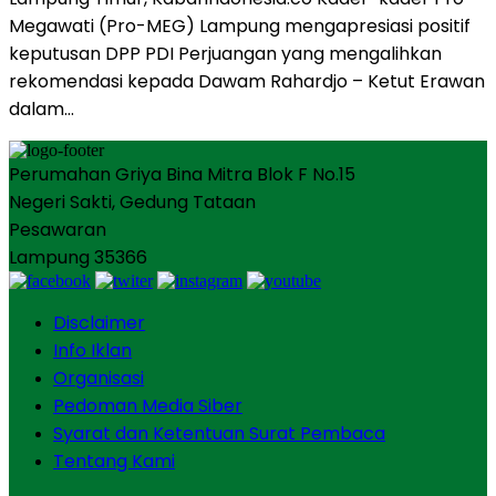
Megawati (Pro-MEG) Lampung mengapresiasi positif
keputusan DPP PDI Perjuangan yang mengalihkan
rekomendasi kepada Dawam Rahardjo – Ketut Erawan
dalam…
Perumahan Griya Bina Mitra Blok F No.15
Negeri Sakti, Gedung Tataan
Pesawaran
Lampung 35366
Disclaimer
Info Iklan
Organisasi
Pedoman Media Siber
Syarat dan Ketentuan Surat Pembaca
Tentang Kami