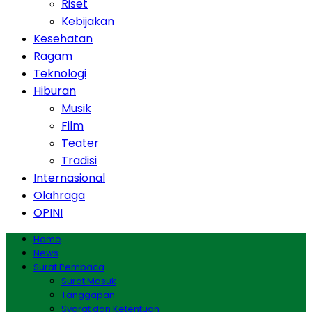
Riset
Kebijakan
Kesehatan
Ragam
Teknologi
Hiburan
Musik
Film
Teater
Tradisi
Internasional
Olahraga
OPINI
Home
News
Surat Pembaca
Surat Masuk
Tanggapan
Syarat dan Ketentuan