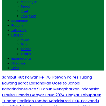
Menengah
Tinggi
Riset
Kebijakan
Kesehatan
Ragam
Teknologi
Hiburan
Musik
Film
Teater
Tradisi
Internasional
Olahraga
OPINI
Sambut Hut Polwan ke-76, Polwan Polres Tulang
Bawang Barat Laksanakan Goes to School
Kabarindonesia.co “1 Tahun Mengabarkan Indonesia”
Dibuka Firsada Gebyar Paud 2024 Tingkat Kabupaten
Tubaba
Penilaian Lomba Administrasi PKK, Posyandu