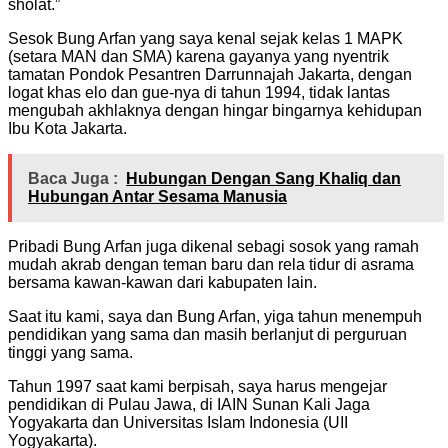
sholat.”
Sesok Bung Arfan yang saya kenal sejak kelas 1 MAPK
(setara MAN dan SMA) karena gayanya yang nyentrik
tamatan Pondok Pesantren Darrunnajah Jakarta, dengan
logat khas elo dan gue-nya di tahun 1994, tidak lantas
mengubah akhlaknya dengan hingar bingarnya kehidupan
Ibu Kota Jakarta.
Baca Juga :
Hubungan Dengan Sang Khaliq dan
Hubungan Antar Sesama Manusia
Pribadi Bung Arfan juga dikenal sebagi sosok yang ramah
mudah akrab dengan teman baru dan rela tidur di asrama
bersama kawan-kawan dari kabupaten lain.
Saat itu kami, saya dan Bung Arfan, yiga tahun menempuh
pendidikan yang sama dan masih berlanjut di perguruan
tinggi yang sama.
Tahun 1997 saat kami berpisah, saya harus mengejar
pendidikan di Pulau Jawa, di IAIN Sunan Kali Jaga
Yogyakarta dan Universitas Islam Indonesia (UII
Yogyakarta).