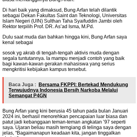
Di hari baik yang dimaksud, Bung Arfan telah dilantik
sebagai Dekan Fakultas Saint dan Teknologi, Universitas
Islam Negeri (UIN) Sulthan Taha Syaifuddin Jambi oleh
Rektor terpilih Prof. DR. As’ad Isma, M.Pd.
Dulu saat muda dan bahkan hingga kini, Bung Arfan saya
kenal sebagai
sosok yg akrab di tengah-tengah aktivis muda dengan
segala tuntutannya. Ia mampu menjadi contoh yang baik
bagi kawan-kawan gerakan mahasiswa yang serius
mengkritisi kebijakan kampus tersebut.
Baca Juga :
Bersama FKPPI: Bertekad Mendukung
Terwujudnya Indonesia Bersih Narkoba Melalui
Semangat P4GN
Bung Arfan yang kini berusia 45 tahun pada bulan Januari
2024 ini, berhasil menorehkan pencapaian luar biasa dan
patut jadi kebanggaan teman-teman angkatan ’97 seperti
saya. Ujaran beliau masih terngiang di telinga saya dengan
jelas, “Bagaimanapun keadaan kita, jangan tinggalkan