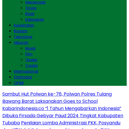
Menengah
Tinggi
Riset
Kebijakan
Kesehatan
Ragam
Teknologi
Hiburan
Musik
Film
Teater
Tradisi
Internasional
Olahraga
OPINI
Sambut Hut Polwan ke-76, Polwan Polres Tulang
Bawang Barat Laksanakan Goes to School
Kabarindonesia.co “1 Tahun Mengabarkan Indonesia”
Dibuka Firsada Gebyar Paud 2024 Tingkat Kabupaten
Tubaba
Penilaian Lomba Administrasi PKK, Posyandu