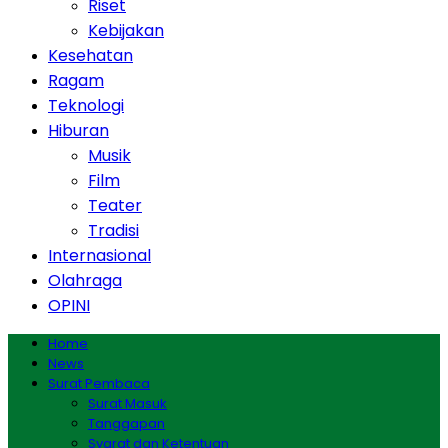
Riset
Kebijakan
Kesehatan
Ragam
Teknologi
Hiburan
Musik
Film
Teater
Tradisi
Internasional
Olahraga
OPINI
Home
News
Surat Pembaca
Surat Masuk
Tanggapan
Syarat dan Ketentuan