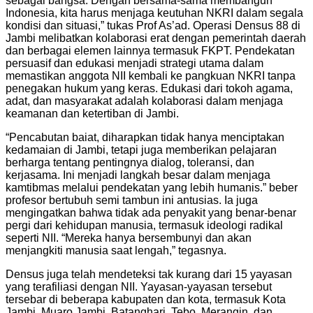
sebagai bangsa. Dengan bersama-sama membangun
Indonesia, kita harus menjaga keutuhan NKRI dalam segala
kondisi dan situasi,” tukas Prof As’ad. Operasi Densus 88 di
Jambi melibatkan kolaborasi erat dengan pemerintah daerah
dan berbagai elemen lainnya termasuk FKPT. Pendekatan
persuasif dan edukasi menjadi strategi utama dalam
memastikan anggota NII kembali ke pangkuan NKRI tanpa
penegakan hukum yang keras. Edukasi dari tokoh agama,
adat, dan masyarakat adalah kolaborasi dalam menjaga
keamanan dan ketertiban di Jambi.
“Pencabutan baiat, diharapkan tidak hanya menciptakan
kedamaian di Jambi, tetapi juga memberikan pelajaran
berharga tentang pentingnya dialog, toleransi, dan
kerjasama. Ini menjadi langkah besar dalam menjaga
kamtibmas melalui pendekatan yang lebih humanis.” beber
profesor bertubuh semi tambun ini antusias. Ia juga
mengingatkan bahwa tidak ada penyakit yang benar-benar
pergi dari kehidupan manusia, termasuk ideologi radikal
seperti NII. “Mereka hanya bersembunyi dan akan
menjangkiti manusia saat lengah,” tegasnya.
Densus juga telah mendeteksi tak kurang dari 15 yayasan
yang terafiliasi dengan NII. Yayasan-yayasan tersebut
tersebar di beberapa kabupaten dan kota, termasuk Kota
Jambi, Muaro Jambi, Batanghari, Tebo, Merangin, dan