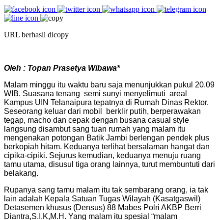
URL berhasil dicopy
Oleh : Topan Prasetya Wibawa*
Malam minggu itu waktu baru saja menunjukkan pukul 20.09
WIB. Suasana tenang semi sunyi menyelimuti areal
Kampus UIN Telanaipura tepatnya di Rumah Dinas Rektor.
Seseorang keluar dari mobil berklir putih, berperawakan
tegap, macho dan cepak dengan busana casual style
langsung disambut sang tuan rumah yang malam itu
mengenakan potongan Batik Jambi berlengan pendek plus
berkopiah hitam. Keduanya terlihat bersalaman hangat dan
cipika-cipiki. Sejurus kemudian, keduanya menuju ruang
tamu utama, disusul tiga orang lainnya, turut membuntuti dari
belakang.
Rupanya sang tamu malam itu tak sembarang orang, ia tak
lain adalah Kepala Satuan Tugas Wilayah (Kasatgaswil)
Detasemen khusus (Densus) 88 Mabes Polri AKBP Berri
Diantra,S.I.K,M.H. Yang malam itu spesial “malam