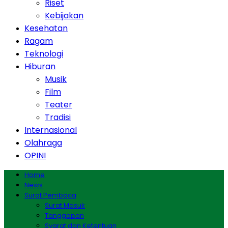
Riset
Kebijakan
Kesehatan
Ragam
Teknologi
Hiburan
Musik
Film
Teater
Tradisi
Internasional
Olahraga
OPINI
Home
News
Surat Pembaca
Surat Masuk
Tanggapan
Syarat dan Ketentuan