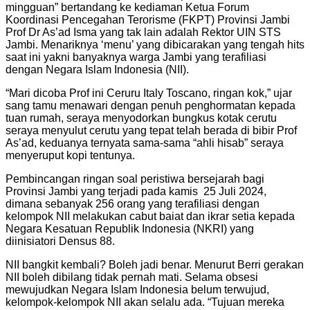
mingguan” bertandang ke kediaman Ketua Forum
Koordinasi Pencegahan Terorisme (FKPT) Provinsi Jambi
Prof Dr As’ad Isma yang tak lain adalah Rektor UIN STS
Jambi. Menariknya ‘menu’ yang dibicarakan yang tengah hits
saat ini yakni banyaknya warga Jambi yang terafiliasi
dengan Negara Islam Indonesia (NII).
“Mari dicoba Prof ini Ceruru Italy Toscano, ringan kok,” ujar
sang tamu menawari dengan penuh penghormatan kepada
tuan rumah, seraya menyodorkan bungkus kotak cerutu
seraya menyulut cerutu yang tepat telah berada di bibir Prof
As’ad, keduanya ternyata sama-sama “ahli hisab” seraya
menyeruput kopi tentunya.
Pembincangan ringan soal peristiwa bersejarah bagi
Provinsi Jambi yang terjadi pada kamis 25 Juli 2024,
dimana sebanyak 256 orang yang terafiliasi dengan
kelompok NII melakukan cabut baiat dan ikrar setia kepada
Negara Kesatuan Republik Indonesia (NKRI) yang
diinisiatori Densus 88.
NII bangkit kembali? Boleh jadi benar. Menurut Berri gerakan
NII boleh dibilang tidak pernah mati. Selama obsesi
mewujudkan Negara Islam Indonesia belum terwujud,
kelompok-kelompok NII akan selalu ada. “Tujuan mereka