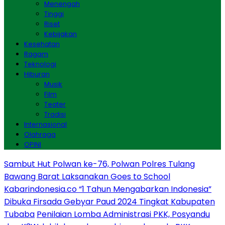
Menengah
Tinggi
Riset
Kebijakan
Kesehatan
Ragam
Teknologi
Hiburan
Musik
Film
Teater
Tradisi
Internasional
Olahraga
OPINI
Sambut Hut Polwan ke-76, Polwan Polres Tulang
Bawang Barat Laksanakan Goes to School
Kabarindonesia.co “1 Tahun Mengabarkan Indonesia”
Dibuka Firsada Gebyar Paud 2024 Tingkat Kabupaten
Tubaba
Penilaian Lomba Administrasi PKK, Posyandu