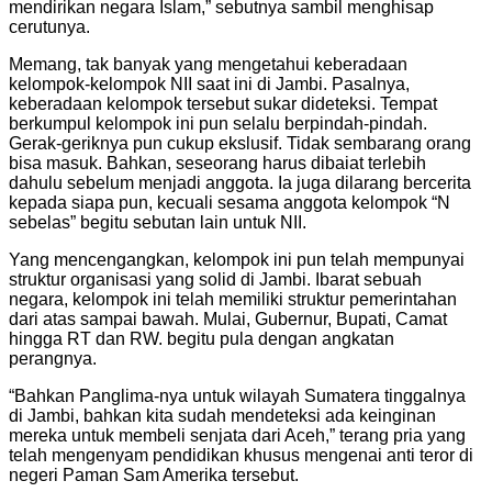
mendirikan negara Islam,” sebutnya sambil menghisap
cerutunya.
Memang, tak banyak yang mengetahui keberadaan
kelompok-kelompok NII saat ini di Jambi. Pasalnya,
keberadaan kelompok tersebut sukar dideteksi. Tempat
berkumpul kelompok ini pun selalu berpindah-pindah.
Gerak-geriknya pun cukup ekslusif. Tidak sembarang orang
bisa masuk. Bahkan, seseorang harus dibaiat terlebih
dahulu sebelum menjadi anggota. Ia juga dilarang bercerita
kepada siapa pun, kecuali sesama anggota kelompok “N
sebelas” begitu sebutan lain untuk NII.
Yang mencengangkan, kelompok ini pun telah mempunyai
struktur organisasi yang solid di Jambi. Ibarat sebuah
negara, kelompok ini telah memiliki struktur pemerintahan
dari atas sampai bawah. Mulai, Gubernur, Bupati, Camat
hingga RT dan RW. begitu pula dengan angkatan
perangnya.
“Bahkan Panglima-nya untuk wilayah Sumatera tinggalnya
di Jambi, bahkan kita sudah mendeteksi ada keinginan
mereka untuk membeli senjata dari Aceh,” terang pria yang
telah mengenyam pendidikan khusus mengenai anti teror di
negeri Paman Sam Amerika tersebut.