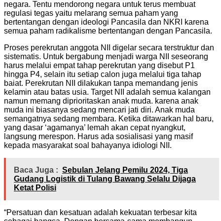
negara. Tentu mendorong negara untuk terus membuat
regulasi tegas yaitu melarang semua paham yang
bertentangan dengan ideologi Pancasila dan NKRI karena
semua paham radikalisme bertentangan dengan Pancasila.
Proses perekrutan anggota NII digelar secara terstruktur dan
sistematis. Untuk bergabung menjadi warga NII seseorang
harus melalui empat tahap perekrutan yang disebut P1
hingga P4, selain itu setiap calon juga melalui tiga tahap
baiat. Perekrutan NII dilakukan tanpa memandang jenis
kelamin atau batas usia. Target NII adalah semua kalangan
namun memang diprioritaskan anak muda. karena anak
muda ini biasanya sedang mencari jati diri. Anak muda
semangatnya sedang membara. Ketika ditawarkan hal baru,
yang dasar ‘agamanya’ lemah akan cepat nyangkut,
langsung merespon. Harus ada sosialisasi yang masif
kepada masyarakat soal bahayanya idiologi NII.
Baca Juga :
Sebulan Jelang Pemilu 2024, Tiga
Gudang Logistik di Tulang Bawang Selalu Dijaga
Ketat Polisi
“Persatuan dan kesatuan adalah kekuatan terbesar kita