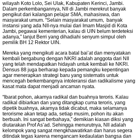
wilayah Koto Lolo, Sei Ulak, Kabupaten Kerinci, Jambi.
Dalam perkembangannya, NII di Jambi merekrut banyak
pengikut dari kalangan pelajar SMA, mahasiswa, dan
masyarakat umum. “Selain masyarakat umum, banyak
instansi yang ada NII-nya mulai dari Imam Masjid di Kota
Jambi, pegawai kementerian, kalau di UIN belum terdeteksi
adanya,” lanjut Berri yang dihadiahi senyum simpul oleh
pemilik BH 12 Rektor UIN.
Mereka yang mengikuti acara batal bai’at dan menyatakan
kembali bergabung dengan NKRI adalah anggota dari NII
yang telah mendapatkan hidayah untuk kembali ke NKRI.
Densus 88 juga berharap kepada pemangku kepentingan
agar menerapkan strategi baru yang sistematis untuk
mencegah berkembangnya intoleransi dan radikalisme yang
kasat mata dapat menjadi ancaman nyata.
“Ibarat pohon, akarnya radikal dan buahnya teroris. Kalau
radikal dibiarkan dan yang ditangkap cuma teroris, yang
dipetik buahnya, akarnya tidak dicabut, maka selamanya
terorisme akan tetap ada, setiap musim, pohon itu akan
berbuah. Ini sangat berbahaya,” demikian kiasan diksi yang
diutarakan Prof As’ad. Sehingga menurutnya, NII adalah
kelompok yang sangat mengkhawatirkan dan harus segera
ditindak tegas karena mengancam kedaulatan bangsa dan