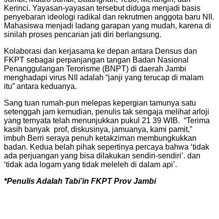
Kerinci. Yayasan-yayasan tersebut diduga menjadi basis
penyebaran ideologi radikal dan rekrutmen anggota baru NII.
Mahasiswa menjadi ladang garapan yang mudah, karena di
sinilah proses pencarian jati diri berlangsung.
Kolaborasi dan kerjasama ke depan antara Densus dan
FKPT sebagai perpanjangan tangan Badan Nasional
Penanggulangan Terorisme (BNPT) di daerah Jambi
menghadapi virus NII adalah “janji yang terucap di malam
itu” antara keduanya.
Sang tuan rumah-pun melepas kepergian tamunya satu
setenggah jam kemudian, penulis tak sengaja melihat arloji
yang ternyata telah menunjukkan pukul 21 39 WIB. “Terima
kasih banyak prof, diskusinya, jamuanya, kami pamit,”
imbuh Berri seraya penuh ketakziman membungkukkan
badan. Kedua belah pihak sepertinya percaya bahwa ‘tidak
ada perjuangan yang bisa dilakukan sendiri-sendiri’. dan
‘tidak ada logam yang tidak meleleh di dalam api’.
*Penulis Adalah Tabi’in FKPT Prov Jambi