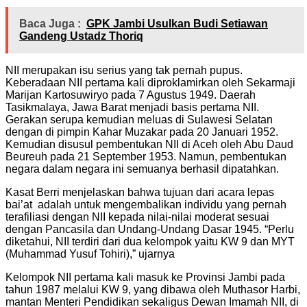
Baca Juga :
GPK Jambi Usulkan Budi Setiawan
Gandeng Ustadz Thoriq
NII merupakan isu serius yang tak pernah pupus.
Keberadaan NII pertama kali diproklamirkan oleh Sekarmaji
Marijan Kartosuwiryo pada 7 Agustus 1949. Daerah
Tasikmalaya, Jawa Barat menjadi basis pertama NII.
Gerakan serupa kemudian meluas di Sulawesi Selatan
dengan di pimpin Kahar Muzakar pada 20 Januari 1952.
Kemudian disusul pembentukan NII di Aceh oleh Abu Daud
Beureuh pada 21 September 1953. Namun, pembentukan
negara dalam negara ini semuanya berhasil dipatahkan.
Kasat Berri menjelaskan bahwa tujuan dari acara lepas
bai’at adalah untuk mengembalikan individu yang pernah
terafiliasi dengan NII kepada nilai-nilai moderat sesuai
dengan Pancasila dan Undang-Undang Dasar 1945. “Perlu
diketahui, NII terdiri dari dua kelompok yaitu KW 9 dan MYT
(Muhammad Yusuf Tohiri),” ujarnya
Kelompok NII pertama kali masuk ke Provinsi Jambi pada
tahun 1987 melalui KW 9, yang dibawa oleh Muthasor Harbi,
mantan Menteri Pendidikan sekaligus Dewan Imamah NII, di