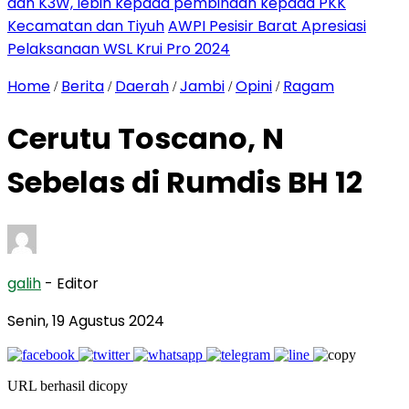
dan K3W, lebih kepada pembinaan kepada PKK
Kecamatan dan Tiyuh
AWPI Pesisir Barat Apresiasi
Pelaksanaan WSL Krui Pro 2024
Home
Berita
Daerah
Jambi
Opini
Ragam
/
/
/
/
/
Cerutu Toscano, N
Sebelas di Rumdis BH 12
galih
- Editor
Senin, 19 Agustus 2024
URL berhasil dicopy