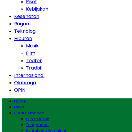
Riset
Kebijakan
Kesehatan
Ragam
Teknologi
Hiburan
Musik
Film
Teater
Tradisi
Internasional
Olahraga
OPINI
Home
News
Surat Pembaca
Surat Masuk
Tanggapan
Syarat dan Ketentuan