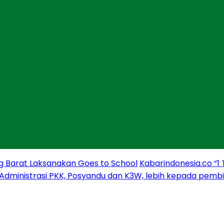
g Barat Laksanakan Goes to School
Kabarindonesia.co “1
 Administrasi PKK, Posyandu dan K3W, lebih kepada pem