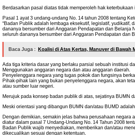
Berdasarkan pasal diatas tidak memperoleh hak keterbukaan i
Pasal 1 ayat 3 undang-undang No. 14 tahun 2008 tentang Kete
“Badan Publik adalah lembaga eksekutif, legislatif, yudikati
dananya bersumber dari Anggaran Pendapatan dan Belanja N
seluruh dananya bersumber dari Anggaran Pendapatan dan Be
Baca Juga :
Koalisi di Atas Kertas, Manuver di Bawa
Ada tiga kriteria dasar yang berlaku parsial sebuah institusi d
Menggunakan anggaran negara dan atau anggaran daerah.
Penyelenggara negara yang tugas pokok dan fungsinya berk
Pihak-pihak lain yang bukan penyelenggara negara, akan t
atau sumber luar negeri.
Merujuk pada konsep badan publik di atas, sejatinya BUMN
Meski orientasi yang dibangun BUMN dan/atau BUMD adalah me
Dengan demikian, semakin jelas bahwa perusahaan negara at
diatur dalam pasal 7 Undang-Undang No. 14 Tahun 2008 tentan
Badan Publik wajib menyediakan, memberikan dan/atau mener
dikecualikan sesuai dengan ketentuan.