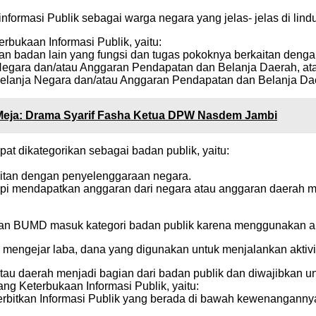
nformasi Publik sebagai warga negara yang jelas- jelas di lin
rbukaan Informasi Publik, yaitu:
f, dan badan lain yang fungsi dan tugas pokoknya berkaitan de
egara dan/atau Anggaran Pendapatan dan Belanja Daerah, ata
lanja Negara dan/atau Anggaran Pendapatan dan Belanja Daer
h Meja: Drama Syarif Fasha Ketua DPW Nasdem Jambi
apat dikategorikan sebagai badan publik, yaitu:
aitan dengan penyelenggaraan negara.
etapi mendapatkan anggaran dari negara atau anggaran daera
 dan BUMD masuk kategori badan publik karena menggunakan a
ngejar laba, dana yang digunakan untuk menjalankan aktivita
au daerah menjadi bagian dari badan publik dan diwajibkan u
g Keterbukaan Informasi Publik, yaitu:
bitkan Informasi Publik yang berada di bawah kewenangannya 