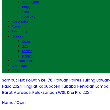
Menengah
Tinggi
Riset
Kebijakan
Kesehatan
Ragam
Teknologi
Hiburan
Musik
Film
Teater
Tradisi
Internasional
Olahraga
OPINI
Sambut Hut Polwan ke-76, Polwan Polres Tulang Bawan
Paud 2024 Tingkat Kabupaten Tubaba
Penilaian Lomba
Barat Apresiasi Pelaksanaan WSL Krui Pro 2024
Home
Opini
/