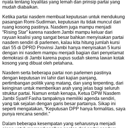
nyata tentang loyalitas yang lemah dan prinsip partai yang
mudah diabaikan.
Ketika partai nasdem membuat keputusan untuk mendukung
pasangan Romi-Sudirman, keputusan itu tidak muncul dari
ruang kosong pastinya. Nasdem juga mampu menjadi
“Rising Star” karena nasdem Jambi mampu keluar dari
rayuan koalisi yang sangat besar bahkan menyisakan partai
nasdem sendiri di parlemen, kalau kita hitung jumlah kursi
dari 55 di DPRD Provinsi Jambi hanya menyisakan 5 kursi
dengan ini nasdem mampu menjadi bagian dari penyelamat
demokrasi di Jambi karena pupus sudah skema lawan kotak
kosong yang dibuat oleh petahana.
Nasdem serta beberapa partai non parlemen pastinya
dengan keputusan ini lahir dari kajian panjang,
pertimbangan politik yang matang, dan yang terpenting, dari
keinginan untuk memberikan arah yang jelas bagi seluruh
struktur partai. Namun entah kenapa, Ketua DPW Nasdem
Jambi Syarif Fasha tampaknya memiliki agenda sendiri,
yang tak sejalan dengan garis besar partainya. Sikap ini
seperti mengatakan, “Keputusan DPP hanya formalitas, saya
punya rencana sendiri.”
Dalam beberapa kesempatan yang seharusnya menjadi