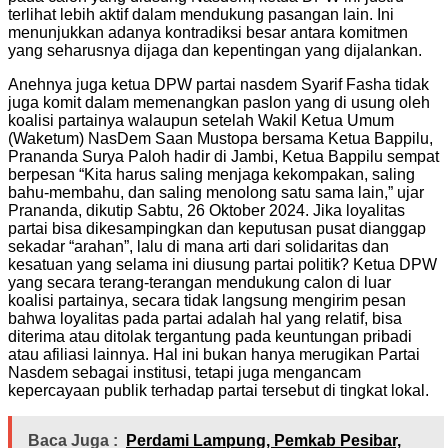
terlihat lebih aktif dalam mendukung pasangan lain. Ini
menunjukkan adanya kontradiksi besar antara komitmen
yang seharusnya dijaga dan kepentingan yang dijalankan.
Anehnya juga ketua DPW partai nasdem Syarif Fasha tidak
juga komit dalam memenangkan paslon yang di usung oleh
koalisi partainya walaupun setelah Wakil Ketua Umum
(Waketum) NasDem Saan Mustopa bersama Ketua Bappilu,
Prananda Surya Paloh hadir di Jambi, Ketua Bappilu sempat
berpesan “Kita harus saling menjaga kekompakan, saling
bahu-membahu, dan saling menolong satu sama lain,” ujar
Prananda, dikutip Sabtu, 26 Oktober 2024. Jika loyalitas
partai bisa dikesampingkan dan keputusan pusat dianggap
sekadar “arahan”, lalu di mana arti dari solidaritas dan
kesatuan yang selama ini diusung partai politik? Ketua DPW
yang secara terang-terangan mendukung calon di luar
koalisi partainya, secara tidak langsung mengirim pesan
bahwa loyalitas pada partai adalah hal yang relatif, bisa
diterima atau ditolak tergantung pada keuntungan pribadi
atau afiliasi lainnya. Hal ini bukan hanya merugikan Partai
Nasdem sebagai institusi, tetapi juga mengancam
kepercayaan publik terhadap partai tersebut di tingkat lokal.
Baca Juga :
Perdami Lampung, Pemkab Pesibar,