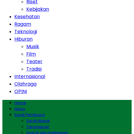
Riset
Kebijakan
Kesehatan
Ragam
Teknologi
Hiburan
Musik
Film
Teater
Tradisi
Internasional
Olahraga
OPINI
Home
News
Surat Pembaca
Surat Masuk
Tanggapan
Syarat dan Ketentuan