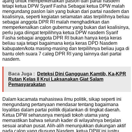
ajang untuk memperkenalkan paslon dari partai nasdem
tetapi ketua DPW Syarif Fasha Sebagai ketua DPW malah
mengundang paslon lain yang bukan dari partai nasdem dan
koalisinya, seperti kegiatan selamatan atas terpilihnya beliau
sebagai anggota DPR RI malah menghadirkan dan
memperkenalkan calon gubernur yang bukan dari koalisinya,
perlu juga diingat terpilihnya ketua DPW nasdem Syarif
Fasha sebagai anggota DPR RI bukan hanya kerja keras
beliau saja tetapi bagaimana kerja keras DPD Nasdem
kabupaten/kota masing-masing dan terpilihnya beliau juga di
bantu oleh suara 7 caleg DPR RI yang lainnya dari partai
nasdem.
Baca Juga :
Deteksi Dini Gangguan Kamtib, Ka-KPR
Rutan Kelas ll Krui Laksanakan Giat Salam
Pemasyarakatan
Dalam kacamata mahasiswa ilmu politik, sikap seperti ini
mengundang pertanyaan mendasar tentang bagaimana
loyalitas dalam partai politik dijalankan di tingkat daerah.
Ketua DPW seharusnya menjadi tokoh utama yang
memastikan bahwa seluruh kader di wilayahnya berjalan
sesuai arahan pusat. Alih-alih menunjukkan dukungan aktif
pada calon yang diusung Nasdem, ketua DPW ini justru