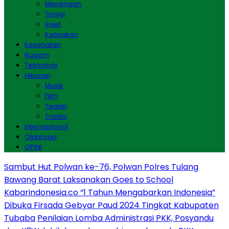
Menengah
Tinggi
Riset
Kebijakan
Kesehatan
Ragam
Teknologi
Hiburan
Musik
Film
Teater
Tradisi
Internasional
Olahraga
OPINI
Sambut Hut Polwan ke-76, Polwan Polres Tulang
Bawang Barat Laksanakan Goes to School
Kabarindonesia.co “1 Tahun Mengabarkan Indonesia”
Dibuka Firsada Gebyar Paud 2024 Tingkat Kabupaten
Tubaba
Penilaian Lomba Administrasi PKK, Posyandu