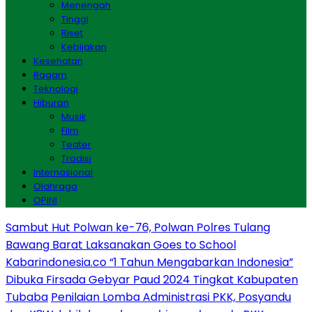
Menengah
Tinggi
Riset
Kebijakan
Kesehatan
Ragam
Teknologi
Hiburan
Musik
Film
Teater
Tradisi
Internasional
Olahraga
OPINI
Sambut Hut Polwan ke-76, Polwan Polres Tulang
Bawang Barat Laksanakan Goes to School
Kabarindonesia.co “1 Tahun Mengabarkan Indonesia”
Dibuka Firsada Gebyar Paud 2024 Tingkat Kabupaten
Tubaba
Penilaian Lomba Administrasi PKK, Posyandu