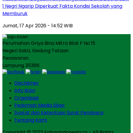
1 Negri Ngarip Diperkuat Fakta Kondisi Sekolah yang
Memburuk
Jumat, 17 Apr 2026 - 14:52 WIB
Perumahan Griya Bina Mitra Blok F No.15
Negeri Sakti, Gedung Tataan
Pesawaran
Lampung 35366
Disclaimer
Info Iklan
Organisasi
Pedoman Media Siber
Syarat dan Ketentuan Surat Pembaca
Tentang Kami
Copyright © 2023 KabarIndonesia.co - All Rights