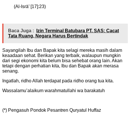
(Al-Isrā’ [17]:23)
Baca Juga :
Izin Terminal Batubara PT. SAS: Cacat
Tata Ruang, Negara Harus Bertindak
Sayangilah Ibu dan Bapak kita selagi mereka masih dalam
keaadaan sehat. Berikan yang terbaik, walaupun mungkin
dari segi ekonomi kita belum bisa sehebat orang lain. Akan
tetapi dengan perhatian kita, Ibu dan Bapak akan merasa
senang.
Ingatlah, ridho Allah terdapat pada ridho orang tua kita.
Wassalamu’alaikum warahmatullahi wa barakatuh
(*) Pengasuh Pondok Pesantren Quryatul Huffaz