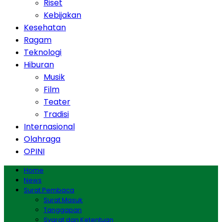
Riset
Kebijakan
Kesehatan
Ragam
Teknologi
Hiburan
Musik
Film
Teater
Tradisi
Internasional
Olahraga
OPINI
Home
News
Surat Pembaca
Surat Masuk
Tanggapan
Syarat dan Ketentuan