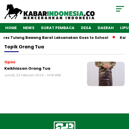
HOME
NEWS
SURAT PEMBACA
DESA
DAERAH
LIP
olres Tulang Bawang Barat Laksanakan Goes to School
Kaba
Topik
Orang Tua
Opini
Keikhlasan Orang Tua
Jumat, 23 Februari 2024 - 14:18 WIB