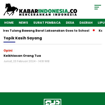
HOME
NEWS
SURAT PEMBACA
DESA
DAERAH
LIP
Polres Tulang Bawang Barat Laksanakan Goes to School
Kaba
Topik
Kasih Sayang
Opini
Keikhlasan Orang Tua
Jumat, 23 Februari 2024 - 14:18 WIB