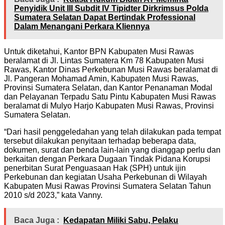
Penyidik Unit III Subdit IV Tipidter Dirkrimsus Polda
Sumatera Selatan Dapat Bertindak Professional
Dalam Menangani Perkara Kliennya
Untuk diketahui, Kantor BPN Kabupaten Musi Rawas
beralamat di Jl. Lintas Sumatera Km 78 Kabupaten Musi
Rawas, Kantor Dinas Perkebunan Musi Rawas beralamat di
Jl. Pangeran Mohamad Amin, Kabupaten Musi Rawas,
Provinsi Sumatera Selatan, dan Kantor Penanaman Modal
dan Pelayanan Terpadu Satu Pintu Kabupaten Musi Rawas
beralamat di Mulyo Harjo Kabupaten Musi Rawas, Provinsi
Sumatera Selatan.
“Dari hasil penggeledahan yang telah dilakukan pada tempat
tersebut dilakukan penyitaan terhadap beberapa data,
dokumen, surat dan benda lain-lain yang dianggap perlu dan
berkaitan dengan Perkara Dugaan Tindak Pidana Korupsi
penerbitan Surat Penguasaan Hak (SPH) untuk ijin
Perkebunan dan kegiatan Usaha Perkebunan di Wilayah
Kabupaten Musi Rawas Provinsi Sumatera Selatan Tahun
2010 s/d 2023,” kata Vanny.
Baca Juga :
Kedapatan Miliki Sabu, Pelaku