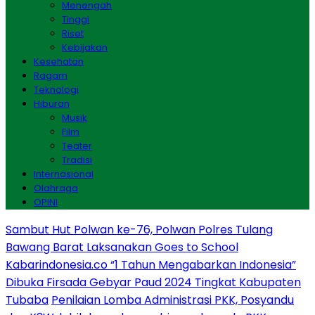
Menengah
Tinggi
Riset
Kebijakan
Kesehatan
Ragam
Teknologi
Hiburan
Musik
Film
Teater
Tradisi
Internasional
Olahraga
OPINI
Sambut Hut Polwan ke-76, Polwan Polres Tulang
Bawang Barat Laksanakan Goes to School
Kabarindonesia.co “1 Tahun Mengabarkan Indonesia”
Dibuka Firsada Gebyar Paud 2024 Tingkat Kabupaten
Tubaba
Penilaian Lomba Administrasi PKK, Posyandu