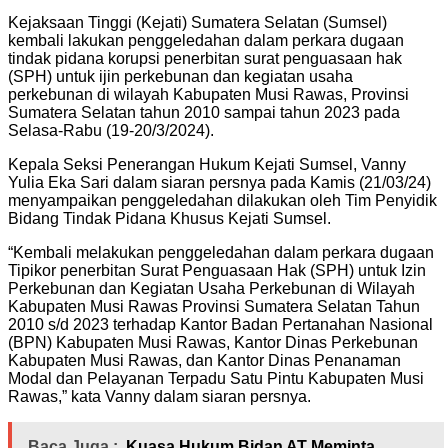
Kejaksaan Tinggi (Kejati) Sumatera Selatan (Sumsel)
kembali lakukan penggeledahan dalam perkara dugaan
tindak pidana korupsi penerbitan surat penguasaan hak
(SPH) untuk ijin perkebunan dan kegiatan usaha
perkebunan di wilayah Kabupaten Musi Rawas, Provinsi
Sumatera Selatan tahun 2010 sampai tahun 2023 pada
Selasa-Rabu (19-20/3/2024).
Kepala Seksi Penerangan Hukum Kejati Sumsel, Vanny
Yulia Eka Sari dalam siaran persnya pada Kamis (21/03/24)
menyampaikan penggeledahan dilakukan oleh Tim Penyidik
Bidang Tindak Pidana Khusus Kejati Sumsel.
“Kembali melakukan penggeledahan dalam perkara dugaan
Tipikor penerbitan Surat Penguasaan Hak (SPH) untuk Izin
Perkebunan dan Kegiatan Usaha Perkebunan di Wilayah
Kabupaten Musi Rawas Provinsi Sumatera Selatan Tahun
2010 s/d 2023 terhadap Kantor Badan Pertanahan Nasional
(BPN) Kabupaten Musi Rawas, Kantor Dinas Perkebunan
Kabupaten Musi Rawas, dan Kantor Dinas Penanaman
Modal dan Pelayanan Terpadu Satu Pintu Kabupaten Musi
Rawas,” kata Vanny dalam siaran persnya.
Baca Juga :
Kuasa Hukum Bidan AT Meminta