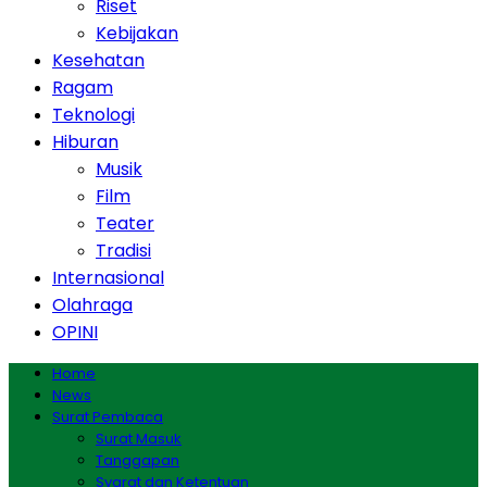
Riset
Kebijakan
Kesehatan
Ragam
Teknologi
Hiburan
Musik
Film
Teater
Tradisi
Internasional
Olahraga
OPINI
Home
News
Surat Pembaca
Surat Masuk
Tanggapan
Syarat dan Ketentuan