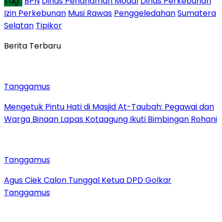
Tag :
BPN
Dinas Penanaman Modal
Dinas Perkebunan
Izin Perkebunan
Musi Rawas
Penggeledahan
Sumatera
Selatan
Tipikor
Berita Terbaru
Tanggamus
Mengetuk Pintu Hati di Masjid At-Taubah: Pegawai dan
Warga Binaan Lapas Kotaagung Ikuti Bimbingan Rohani
Tanggamus
Agus Ciek Calon Tunggal Ketua DPD Golkar
Tanggamus