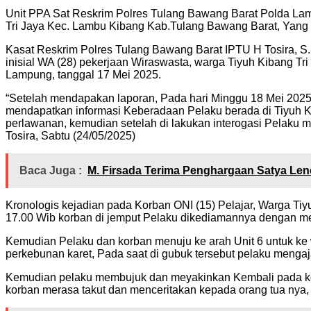
Unit PPA Sat Reskrim Polres Tulang Bawang Barat Polda Lam
Tri Jaya Kec. Lambu Kibang Kab.Tulang Bawang Barat, Yang T
Kasat Reskrim Polres Tulang Bawang Barat IPTU H Tosira, S.
inisial WA (28) pekerjaan Wiraswasta, warga Tiyuh Kibang T
Lampung, tanggal 17 Mei 2025.
“Setelah mendapakan laporan, Pada hari Minggu 18 Mei 2025 
mendapatkan informasi Keberadaan Pelaku berada di Tiyuh Ki
perlawanan, kemudian setelah di lakukan interogasi Pelaku m
Tosira, Sabtu (24/05/2025)
Baca Juga :
M. Firsada Terima Penghargaan Satya Lenc
Kronologis kejadian pada Korban ONI (15) Pelajar, Warga Ti
17.00 Wib korban di jemput Pelaku dikediamannya dengan m
Kemudian Pelaku dan korban menuju ke arah Unit 6 untuk ke 
perkebunan karet, Pada saat di gubuk tersebut pelaku menga
Kemudian pelaku membujuk dan meyakinkan Kembali pada kor
korban merasa takut dan menceritakan kepada orang tua nya, A