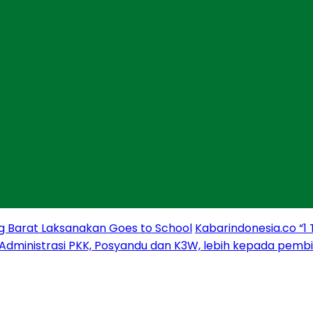
g Barat Laksanakan Goes to School
Kabarindonesia.co “1
 Administrasi PKK, Posyandu dan K3W, lebih kepada pem