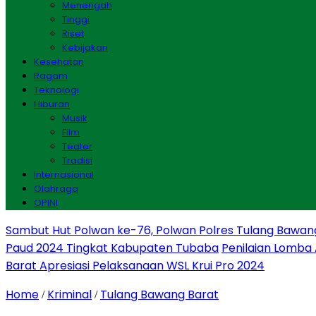
Menengah
Tinggi
Riset
Kebijakan
Kesehatan
Ragam
Teknologi
Hiburan
Musik
Film
Teater
Tradisi
Internasional
Olahraga
OPINI
Sambut Hut Polwan ke-76, Polwan Polres Tulang Bawan
Paud 2024 Tingkat Kabupaten Tubaba
Penilaian Lomba
Barat Apresiasi Pelaksanaan WSL Krui Pro 2024
Home
Kriminal
Tulang Bawang Barat
/
/