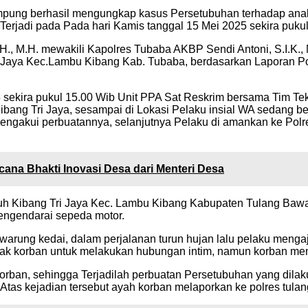
pung berhasil mengungkap kasus Persetubuhan terhadap anak y
erjadi pada Pada hari Kamis tanggal 15 Mei 2025 sekira puku
H., M.H. mewakili Kapolres Tubaba AKBP Sendi Antoni, S.I.K.,
ri Jaya Kec.Lambu Kibang Kab. Tubaba, berdasarkan Laporan P
sekira pukul 15.00 Wib Unit PPA Sat Reskrim bersama Tim Tek
bang Tri Jaya, sesampai di Lokasi Pelaku insial WA sedang b
engakui perbuatannya, selanjutnya Pelaku di amankan ke Polres
ana Bhakti Inovasi Desa dari Menteri Desa
yuh Kibang Tri Jaya Kec. Lambu Kibang Kabupaten Tulang Bawan
engendarai sepeda motor.
warung kedai, dalam perjalanan turun hujan lalu pelaku meng
jak korban untuk melakukan hubungan intim, namun korban meno
ban, sehingga Terjadilah perbuatan Persetubuhan yang dilak
tas kejadian tersebut ayah korban melaporkan ke polres tulang 