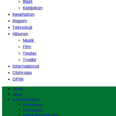
Riset
Kebijakan
Kesehatan
Ragam
Teknologi
Hiburan
Musik
Film
Teater
Tradisi
Internasional
Olahraga
OPINI
Home
News
Surat Pembaca
Surat Masuk
Tanggapan
Syarat dan Ketentuan