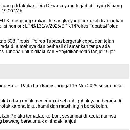
ang di lakukan Pria Dewasa yang terjadi di Tiyuh Kibang
l 19.00 Wib
 M.I.K. mengungkapkan, tersangka yang berhasil di amankan
olisi nomor : LP/B/131/V/2025/SPKT/Polres Tubaba/Polda
ab 308 Presisi Polres Tubaba bergerak cepat dan telah
erada di rumahnya dan berhasil di amankan tanpa ada
 Tubaba untuk dilakukan Penyidikan lebih lanjut.” Ujar
g Barat, Pada hari kamis tanggal 15 Mei 2025 sekira pukul
ajak korban untuk meneduh di sebuah gubuk yang berada di
lak karena takut hamil dan masih ingin bersekolah.
ukan Pelaku terhadap korban, sesampai di kediamannya
bawang barat untuk di tindak lanjuti