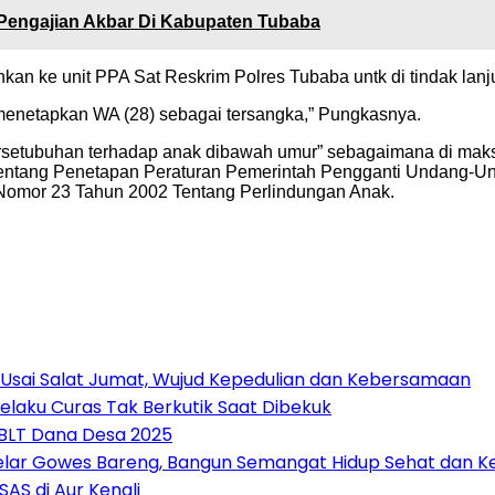
 Pengajian Akbar Di Kabupaten Tubaba
hkan ke unit PPA Sat Reskrim Polres Tubaba untk di tindak lanj
 menetapkan WA (28) sebagai tersangka,” Pungkasnya.
rsetubuhan terhadap anak dibawah umur” sebagaimana di maksu
ntang Penetapan Peraturan Pemerintah Pengganti Undang-Un
omor 23 Tahun 2002 Tentang Perlindungan Anak.
 Usai Salat Jumat, Wujud Kepedulian dan Kebersamaan
elaku Curas Tak Berkutik Saat Dibekuk
 BLT Dana Desa 2025
Gelar Gowes Bareng, Bangun Semangat Hidup Sehat dan
AS di Aur Kenali