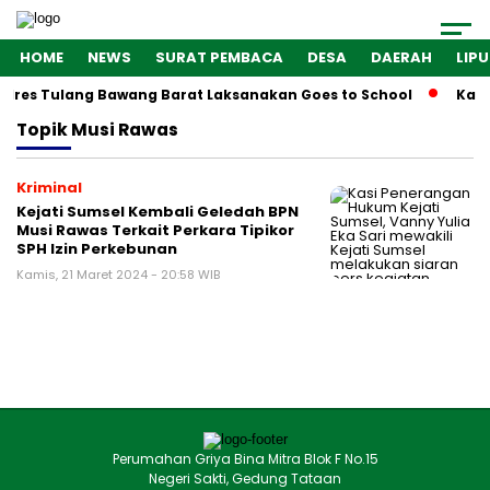
HOME
NEWS
SURAT PEMBACA
DESA
DAERAH
LIP
olres Tulang Bawang Barat Laksanakan Goes to School
Kaba
Topik
Musi Rawas
Kriminal
Kejati Sumsel Kembali Geledah BPN
Musi Rawas Terkait Perkara Tipikor
SPH Izin Perkebunan
Kamis, 21 Maret 2024 - 20:58 WIB
Perumahan Griya Bina Mitra Blok F No.15
Negeri Sakti, Gedung Tataan