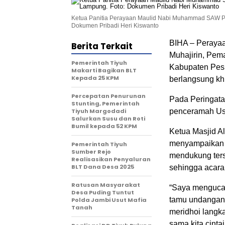
Ketua Panitia Perayaan Maulid Nabi Muhammad SAW Pek
Dokumen Pribadi Heri Kiswanto
BIHA – Perayaa
Berita Terkait
Muhajirin, Pem
Pemerintah Tiyuh
Kabupaten Pesi
Makarti Bagikan BLT
Kepada 25 KPM
berlangsung kh
Percepatan Penurunan
Pada Peringat
Stunting, Pemerintah
Tiyuh Margodadi
penceramah Ust
Salurkan Susu dan Roti
Bumil kepada 52 KPM
Ketua Masjid A
menyampaikan u
Pemerintah Tiyuh
Sumber Rejo
mendukung ter
Realisasikan Penyaluran
BLT Dana Desa 2025
sehingga acara 
Ratusan Masyarakat
“Saya mengucap
Desa Puding Tuntut
tamu undangan 
Polda Jambi Usut Mafia
Tanah
meridhoi langka
sama kita cintai