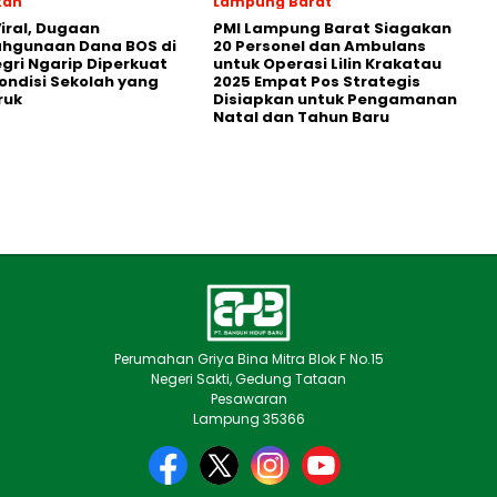
kan
Lampung Barat
iral, Dugaan
PMI Lampung Barat Siagakan
ahgunaan Dana BOS di
20 Personel dan Ambulans
egri Ngarip Diperkuat
untuk Operasi Lilin Krakatau
ondisi Sekolah yang
2025 Empat Pos Strategis
ruk
Disiapkan untuk Pengamanan
Natal dan Tahun Baru
Perumahan Griya Bina Mitra Blok F No.15
Negeri Sakti, Gedung Tataan
Pesawaran
Lampung 35366