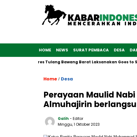
HOME
NEWS
SURAT PEMBACA
DESA
DA
6, Polwan Polres Tulang Bawang Barat Laksanakan Goes to Schoo
Home
Desa
/
Perayaan Maulid Nab
Almuhajirin berlangs
Galih
- Editor
Minggu, 1 Oktober 2023