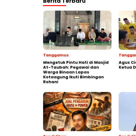
Berita Terbaru
Tanggamus
Tangga
Mengetuk Pintu Hati di Masjid
Agus Ci
At-Taubah: Pegawai dan
Ketua 
Warga Binaan Lapas
Kotaagung Ikuti Bimbingan
Rohani