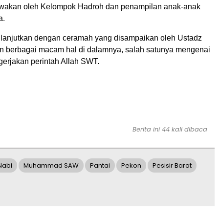
awakan oleh Kelompok Hadroh dan penampilan anak-anak
a.
ilanjutkan dengan ceramah yang disampaikan oleh Ustadz
 berbagai macam hal di dalamnya, salah satunya mengenai
erjakan perintah Allah SWT.
Berita ini 44 kali dibaca
Nabi
Muhammad SAW
Pantai
Pekon
Pesisir Barat