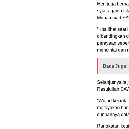
Heri juga berha
syiar agama Is
Muhammad SA
“Kita lihat saat
dibandingkan 
perayaan sepert
mencintai dan
Baca Juga :
Selanjutnya ia 
Rasulullah SAW 
“Wujud kecint
merayakan hari
sunnahnya dala
Rangkaian kegi