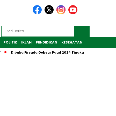
POLITIK
IKLAN
PENDIDIKAN
KESEHATAN
RAGAM
TEKNO
Dibuka Firsada Gebyar Paud 2024 Tingkat Kabupaten Tubaba