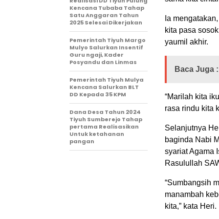
Realisasi DD Tiyuh Pulung
Kencana Tubaba Tahap
Satu Anggaran Tahun
Ia mengatakan,
2025 Selesai Dikerjakan
kita pasa sosok 
Pemerintah Tiyuh Margo
yaumil akhir.
Mulyo Salurkan Insentif
Guru ngaji, Kader
Posyandu dan Linmas
Baca Juga :
Pemerintah Tiyuh Mulya
Kencana Salurkan BLT
DD Kepada 35 KPM
“Marilah kita ik
rasa rindu kita 
Dana Desa Tahun 2024
Tiyuh Sumberejo Tahap
pertama Realisasikan
Selanjutnya He
Untuk ketahanan
baginda Nabi 
pangan
syariat Agama 
Rasulullah SA
“Sumbangsih ma
manambah keber
kita,” kata Heri.