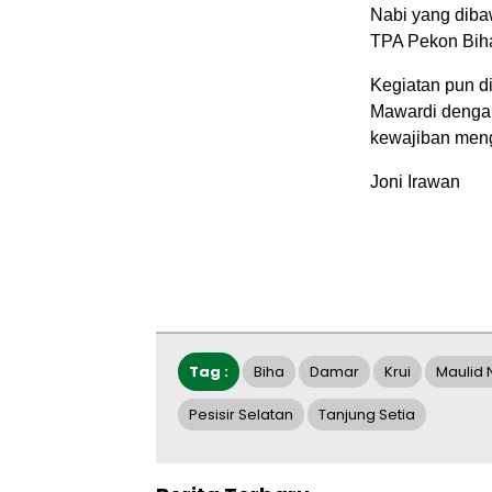
Nabi yang dib
TPA Pekon Bih
Kegiatan pun d
Mawardi dengan
kewajiban meng
Joni Irawan
Tag :
Biha
Damar
Krui
Maulid 
Pesisir Selatan
Tanjung Setia