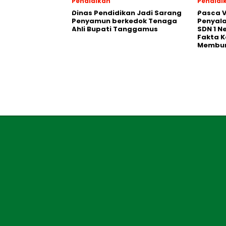
Pendidikan
Pendidi
Dinas Pendidikan Jadi Sarang
Pasca V
Penyamun berkedok Tenaga
Penyal
Ahli Bupati Tanggamus
SDN 1 N
Fakta K
Membu