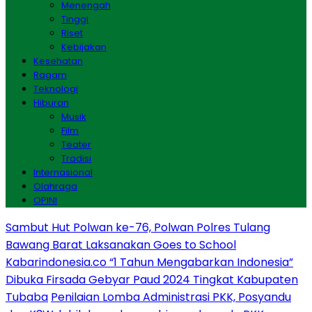
Menengah
Tinggi
Riset
Kebijakan
Kesehatan
Ragam
Teknologi
Hiburan
Musik
Film
Teater
Tradisi
Internasional
Olahraga
OPINI
Sambut Hut Polwan ke-76, Polwan Polres Tulang
Bawang Barat Laksanakan Goes to School
Kabarindonesia.co “1 Tahun Mengabarkan Indonesia”
Dibuka Firsada Gebyar Paud 2024 Tingkat Kabupaten
Tubaba
Penilaian Lomba Administrasi PKK, Posyandu