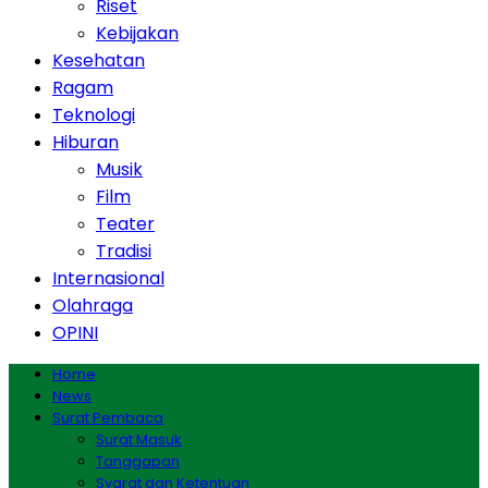
Riset
Kebijakan
Kesehatan
Ragam
Teknologi
Hiburan
Musik
Film
Teater
Tradisi
Internasional
Olahraga
OPINI
Home
News
Surat Pembaca
Surat Masuk
Tanggapan
Syarat dan Ketentuan