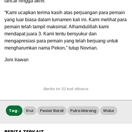
lancar hingga akhir.
“Kami ucapkan terima kasih atas perjuangan para pemain
yang luar biasa dalam turnamen kali ini. Kami melihat para
pemain telah tampil maksimal. Alhamdulillah kami
mendapat juara 3. Kami tentu bersyukur dan
mengapresiasi para pemain yang telah berjuang untuk
mengharumkan nama Pekon,” tutup Novrian.
Joni Irawan
Berita ini 32 kali dibaca
Tag :
Krui
Pesisir Barat
Putra Marang
Walur
BERITA TERKAIT