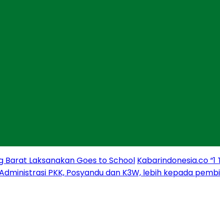
g Barat Laksanakan Goes to School
Kabarindonesia.co “1
 Administrasi PKK, Posyandu dan K3W, lebih kepada pem