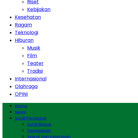
Riset
Kebijakan
Kesehatan
Ragam
Teknologi
Hiburan
Musik
Film
Teater
Tradisi
Internasional
Olahraga
OPINI
Home
News
Surat Pembaca
Surat Masuk
Tanggapan
Syarat dan Ketentuan