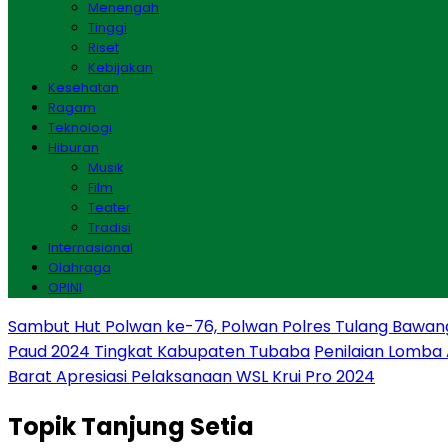
Menengah
Tinggi
Riset
Kebijakan
Kesehatan
Ragam
Teknologi
Hiburan
Musik
Film
Teater
Tradisi
Internasional
Olahraga
OPINI
Sambut Hut Polwan ke-76, Polwan Polres Tulang Bawan
Paud 2024 Tingkat Kabupaten Tubaba
Penilaian Lomba
Barat Apresiasi Pelaksanaan WSL Krui Pro 2024
Topik
Tanjung Setia