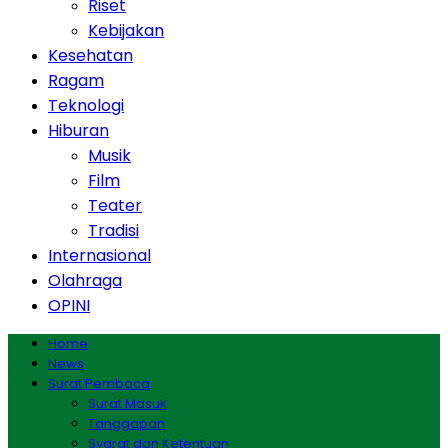
Riset
Kebijakan
Kesehatan
Ragam
Teknologi
Hiburan
Musik
Film
Teater
Tradisi
Internasional
Olahraga
OPINI
Home
News
Surat Pembaca
Surat Masuk
Tanggapan
Syarat dan Ketentuan