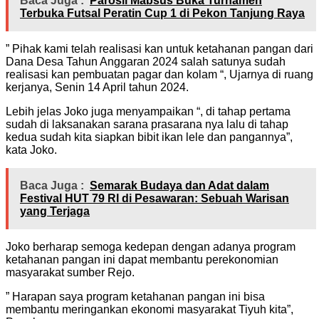
Baca Juga :
Parosil Mabsus Buka Turnamen
Terbuka Futsal Peratin Cup 1 di Pekon Tanjung Raya
” Pihak kami telah realisasi kan untuk ketahanan pangan dari
Dana Desa Tahun Anggaran 2024 salah satunya sudah
realisasi kan pembuatan pagar dan kolam “, Ujarnya di ruang
kerjanya, Senin 14 April tahun 2024.
Lebih jelas Joko juga menyampaikan “, di tahap pertama
sudah di laksanakan sarana prasarana nya lalu di tahap
kedua sudah kita siapkan bibit ikan lele dan pangannya”,
kata Joko.
Baca Juga :
Semarak Budaya dan Adat dalam
Festival HUT 79 RI di Pesawaran: Sebuah Warisan
yang Terjaga
Joko berharap semoga kedepan dengan adanya program
ketahanan pangan ini dapat membantu perekonomian
masyarakat sumber Rejo.
” Harapan saya program ketahanan pangan ini bisa
membantu meringankan ekonomi masyarakat Tiyuh kita”,