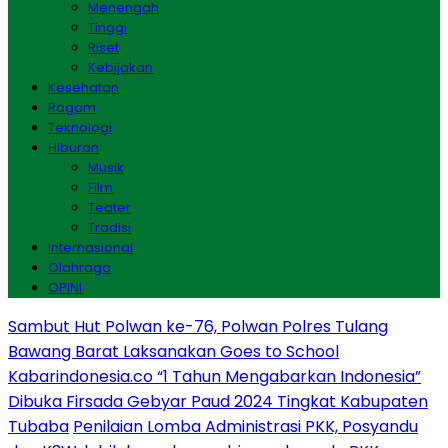
Menengah
Tinggi
Riset
Kebijakan
Kesehatan
Ragam
Teknologi
Hiburan
Musik
Film
Teater
Tradisi
Internasional
Olahraga
OPINI
Sambut Hut Polwan ke-76, Polwan Polres Tulang
Bawang Barat Laksanakan Goes to School
Kabarindonesia.co “1 Tahun Mengabarkan Indonesia”
Dibuka Firsada Gebyar Paud 2024 Tingkat Kabupaten
Tubaba
Penilaian Lomba Administrasi PKK, Posyandu