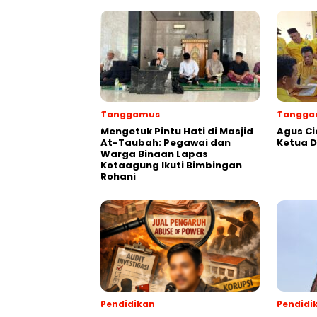
Tanggamus
Tangga
Mengetuk Pintu Hati di Masjid
Agus Ci
At-Taubah: Pegawai dan
Ketua 
Warga Binaan Lapas
Kotaagung Ikuti Bimbingan
Rohani
Pendidikan
Pendidi