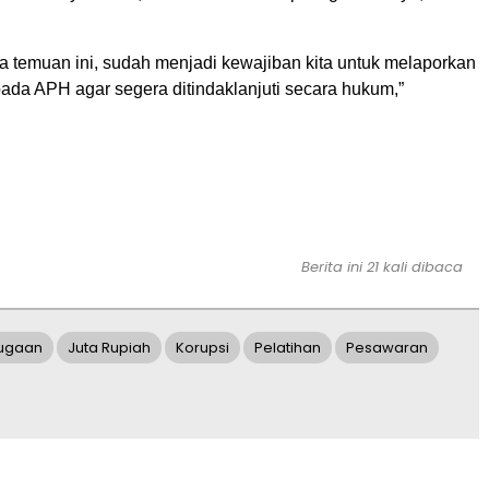
 temuan ini, sudah menjadi kewajiban kita untuk melaporkan
ada APH agar segera ditindaklanjuti secara hukum,”
Berita ini 21 kali dibaca
ugaan
Juta Rupiah
Korupsi
Pelatihan
Pesawaran