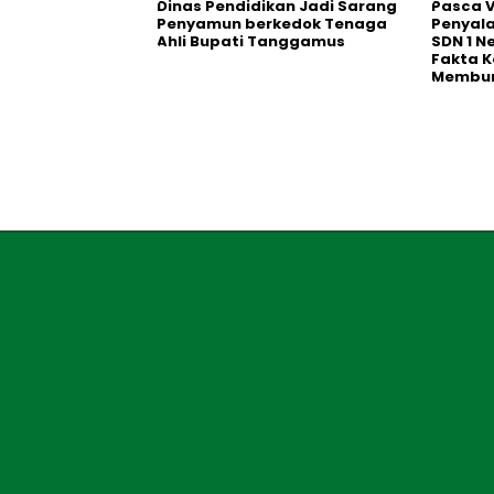
Dinas Pendidikan Jadi Sarang
Pasca V
Penyamun berkedok Tenaga
Penyal
Ahli Bupati Tanggamus
SDN 1 N
Fakta K
Membu