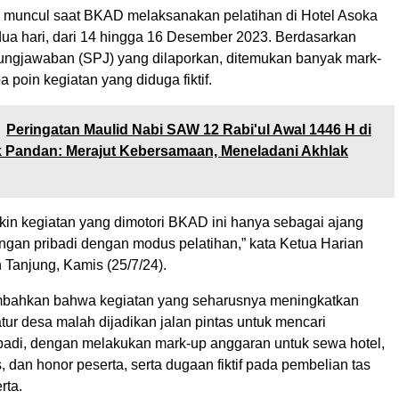
si muncul saat BKAD melaksanakan pelatihan di Hotel Asoka
dua hari, dari 14 hingga 16 Desember 2023. Berdasarkan
ungjawaban (SPJ) yang dilaporkan, ditemukan banyak mark-
 poin kegiatan yang diduga fiktif.
Peringatan Maulid Nabi SAW 12 Rabi'ul Awal 1446 H di
k Pandan: Merajut Kebersamaan, Meneladani Akhlak
akin kegiatan yang dimotori BKAD ini hanya sebagai ajang
ngan pribadi dengan modus pelatihan,” kata Ketua Harian
 Tanjung, Kamis (25/7/24).
bahkan bahwa kegiatan yang seharusnya meningkatkan
tur desa malah dijadikan jalan pintas untuk mencari
badi, dengan melakukan mark-up anggaran untuk sewa hotel,
 dan honor peserta, serta dugaan fiktif pada pembelian tas
rta.