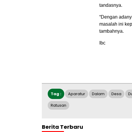
tandasnya.
“Dengan adanya
masalah ini kep
tambahnya.
Ibc
Tag :
Aparatur
Dalam
Desa
D
Ratusan
Berita Terbaru