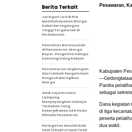
Pesawaran, Ka
Berita Terkait
Jaringan Listrik PLN
Membahayakan Warga,
Kabel Bertegangan
Tinggi Tergeletak di
Perkebunan
Pamsimas Bermasalah
di Pesawaran: Warga
Bayar, Pengelola Diduga
Kantongi Uang Rakyat
Pencemaran Lingkungan
Kabupaten Pesa
dari Limbah Pengelolaan
Rongsok Merugikan
—Gedongtataan,
Warga
Panitia pelatih
sebagai sekret
GRIB Jaya Provinsi
Lampung
Menyayangkan Adanya
Dana kegiatan t
Tindakan Yang
Keberpihakan ASN Pada
di tiga kecama
Pilkada Pesawaran
peserta pelati
dua wakil.
Peringatan Maulid Nabi
SAW 12 Rabi’ul Awal 1446