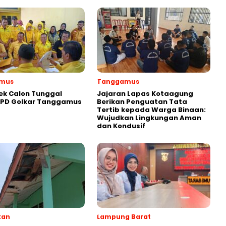
mus
Tanggamus
ek Calon Tunggal
Jajaran Lapas Kotaagung
DPD Golkar Tanggamus
Berikan Penguatan Tata
Tertib kepada Warga Binaan:
Wujudkan Lingkungan Aman
dan Kondusif
kan
Lampung Barat