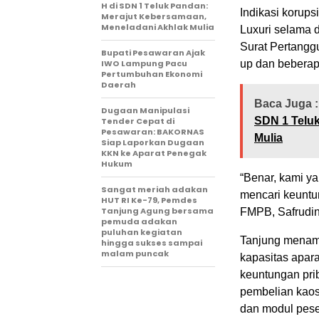
H di SDN 1 Teluk Pandan:
Indikasi korup
Merajut Kebersamaan,
Meneladani Akhlak Mulia
Luxuri selama 
Surat Pertangg
Bupati Pesawaran Ajak
IWO Lampung Pacu
up dan beberapa
Pertumbuhan Ekonomi
Daerah
Baca Juga :
Dugaan Manipulasi
SDN 1 Telu
Tender Cepat di
Pesawaran: BAKORNAS
Mulia
Siap Laporkan Dugaan
KKN ke Aparat Penegak
Hukum
“Benar, kami y
Sangat meriah adakan
mencari keuntu
HUT RI Ke-79, Pemdes
Tanjung Agung bersama
FMPB, Safrudin
pemuda adakan
puluhan kegiatan
Tanjung menam
hingga sukses sampai
malam puncak
kapasitas apara
keuntungan pri
pembelian kaos,
dan modul pese