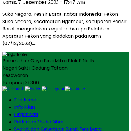
Kamis, 7 Desember 2023 - 17:47 WIB
Suka Negara, Pesisir Barat, Kabar Indonesia-Pekon
Suka Negara, Kecamatan Ngambur, Kabupaten Pesisir
Barat mengadakan kegiatan berupa Pelatihan
Aparatur Pekon yang diadakan pada Kamis
(07/12/2023)….
Perumahan Griya Bina Mitra Blok F No.15
Negeri Sakti, Gedung Tataan
Pesawaran
Lampung 35366
Disclaimer
Info Iklan
Organisasi
Pedoman Media Siber
Syarat dan Ketentuan Surat Pembaca