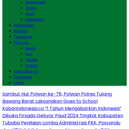
Menengah
Tinggi
Riset
Kebijakan
Kesehatan
Ragam
Teknologi
Hiburan
Musik
Film
Teater
Tradisi
Internasional
Olahraga
OPINI
Sambut Hut Polwan ke-76, Polwan Polres Tulang
Bawang Barat Laksanakan Goes to School
Kabarindonesia.co “1 Tahun Mengabarkan Indonesia”
Dibuka Firsada Gebyar Paud 2024 Tingkat Kabupaten
Tubaba
Penilaian Lomba Administrasi PKK, Posyandu