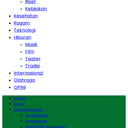
Riset
Kebijakan
Kesehatan
Ragam
Teknologi
Hiburan
Musik
Film
Teater
Tradisi
Internasional
Olahraga
OPINI
Home
News
Surat Pembaca
Surat Masuk
Tanggapan
Syarat dan Ketentuan