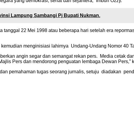
gara yang demokrasi, sehat dan sejahtera, “Imbuh Ozzy.
ovinsi Lampung Sambangi Pj Bupati Nukman.
da tanggal 22 Mei 1998 atau beberapa hari setelah era repor
 kemudian menginisiasi lahirnya Undang-Undang Nomor 40 Ta
erkan angin segar dan semangat rekan pers. Media cetak dan
Majlis Pers dan mendorong penguatan lembaga Dewan Pers,” k
dan pemahaman tugas seorang jurnalis, setuju diadakan pend