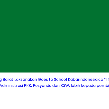
g Barat Laksanakan Goes to School
Kabarindonesia.co “1
 Administrasi PKK, Posyandu dan K3W, lebih kepada pem