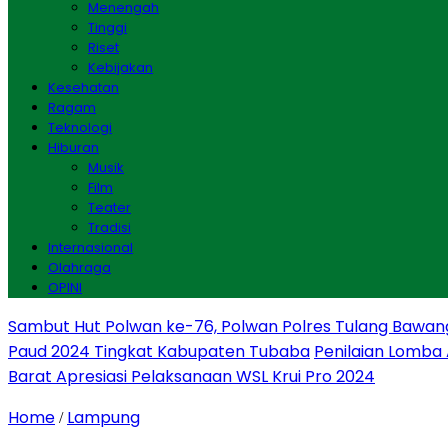
Menengah
Tinggi
Riset
Kebijakan
Kesehatan
Ragam
Teknologi
Hiburan
Musik
Film
Teater
Tradisi
Internasional
Olahraga
OPINI
Sambut Hut Polwan ke-76, Polwan Polres Tulang Bawan
Paud 2024 Tingkat Kabupaten Tubaba
Penilaian Lomba
Barat Apresiasi Pelaksanaan WSL Krui Pro 2024
Home
Lampung
/