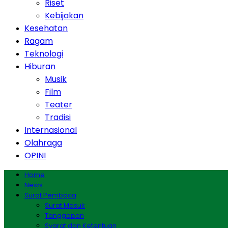
Riset
Kebijakan
Kesehatan
Ragam
Teknologi
Hiburan
Musik
Film
Teater
Tradisi
Internasional
Olahraga
OPINI
Home
News
Surat Pembaca
Surat Masuk
Tanggapan
Syarat dan Ketentuan