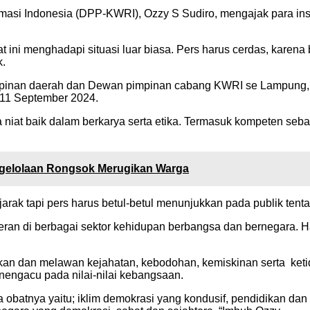
si Indonesia (DPP-KWRI), Ozzy S Sudiro, mengajak para in
saat ini menghadapi situasi luar biasa. Pers harus cerdas, kar
k.
mpinan daerah dan Dewan pimpinan cabang KWRI se Lampung, 
11 September 2024.
t baik dalam berkarya serta etika. Termasuk kompeten sebagai 
gelolaan Rongsok Merugikan Warga
jarak tapi pers harus betul-betul menunjukkan pada publik tent
peran di berbagai sektor kehidupan berbangsa dan bernegara. 
rakan dan melawan kejahatan, kebodohan, kemiskinan serta k
nengacu pada nilai-nilai kebangsaan.
obatnya yaitu; iklim demokrasi yang kondusif, pendidikan dan 