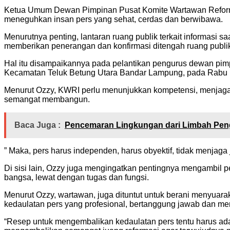
Ketua Umum Dewan Pimpinan Pusat Komite Wartawan Reforma
meneguhkan insan pers yang sehat, cerdas dan berwibawa.
Menurutnya penting, lantaran ruang publik terkait informasi 
memberikan penerangan dan konfirmasi ditengah ruang publi
Hal itu disampaikannya pada pelantikan pengurus dewan pi
Kecamatan Teluk Betung Utara Bandar Lampung, pada Rabu 
Menurut Ozzy, KWRI perlu menunjukkan kompetensi, menjaga nia
semangat membangun.
Baca Juga :
Pencemaran Lingkungan dari Limbah Pen
” Maka, pers harus independen, harus obyektif, tidak menjaga 
Di sisi lain, Ozzy juga mengingatkan pentingnya mengambil 
bangsa, lewat dengan tugas dan fungsi.
Menurut Ozzy, wartawan, juga dituntut untuk berani menyua
kedaulatan pers yang profesional, bertanggung jawab dan me
“Resep untuk mengembalikan kedaulatan pers tentu harus ada 